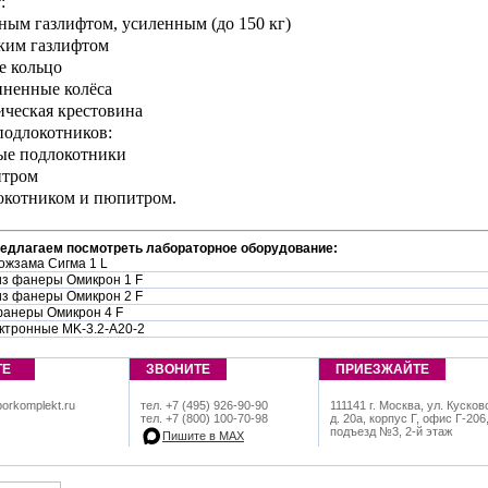
:
чным газлифтом, усиленным (до 150 кг)
оким газлифтом
е кольцо
иненные колёса
ическая крестовина
подлокотников:
ые подлокотники
итром
локотником и пюпитром.
редлагаем посмотреть лабораторное оборудование:
кожзама Сигма 1 L
из фанеры Омикрон 1 F
из фанеры Омикрон 2 F
фанеры Омикрон 4 F
ктронные MK-3.2-A20-2
ТЕ
ЗВОНИТЕ
ПРИЕЗЖАЙТЕ
orkomplekt.ru
тел. +7 (495) 926-90-90
111141 г. Москва, ул. Кусков
тел. +7 (800) 100-70-98
д. 20а, корпус Г, офис Г-206
подъезд №3, 2-й этаж
Пишите в МАХ