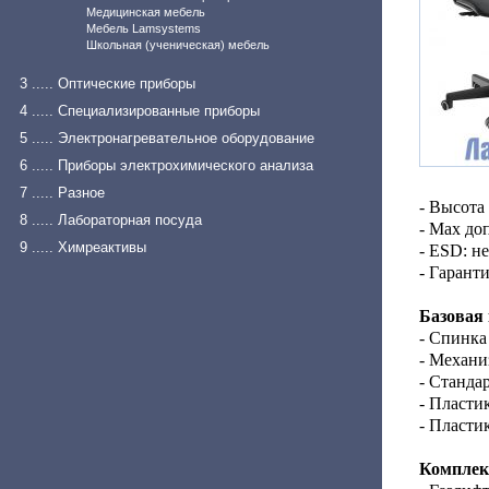
Медицинская мебель
Мебель Lamsystems
Школьная (ученическая) мебель
3 ..... Оптические приборы
4 ..... Специализированные приборы
5 ..... Электронагревательное оборудование
6 ..... Приборы электрохимического анализа
7 ..... Разное
- Высота
8 ..... Лабораторная посуда
- Max до
9 ..... Химреактивы
- ESD: не
- Гарант
Базовая
- Спинка
- Механи
- Станда
- Пласти
- Пласти
Комплек