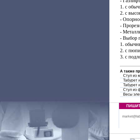
- Газлифт
1. с обы
2. с выс
- Опорно
- Прорез
- Металл
- Выбор 
1. обычн
2. с пюп
3. с под
А также п
Стул из 
Табурет 
Табурет 
Стул из 
Весы эле
ПИШИ
market@lab