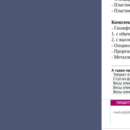
- Пласти
- Пласти
Комплек
- Газлифт
1. с обы
2. с выс
- Опорно
- Прорез
- Металл
А также п
Табурет и
Стул из ф
Весы эле
Весы эле
Весы эле
ПИШИТ
market@lab