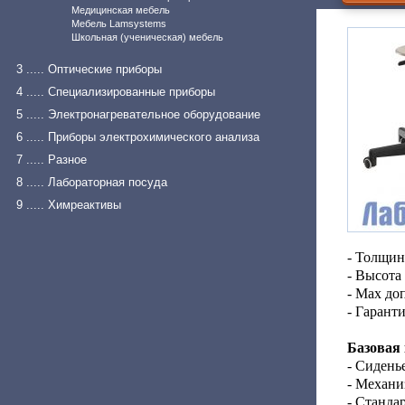
Медицинская мебель
Мебель Lamsystems
Школьная (ученическая) мебель
3 ..... Оптические приборы
4 ..... Специализированные приборы
5 ..... Электронагревательное оборудование
6 ..... Приборы электрохимического анализа
7 ..... Разное
8 ..... Лабораторная посуда
9 ..... Химреактивы
- Толщин
- Высота
- Max до
- Гарант
Базовая
- Сидень
- Механи
- Станда