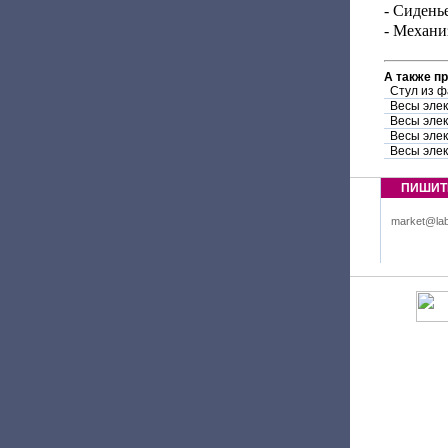
- Сидень
- Механи
А также п
Стул из ф
Весы эле
Весы эле
Весы эле
Весы эле
ПИШИТ
market@lab