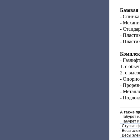
Базовая
- Спинка
- Механи
- Станда
- Пласти
- Пласти
Комплек
- Газлифт
1. с обы
2. с выс
- Опорно
- Прорез
- Металл
- Подлок
А также п
Табурет и
Табурет и
Стул из ф
Весы эле
Весы эле