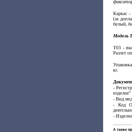
фиксато
Каркас -
(за допл
белый, б
Модель Т
Т03 - вы
Разлет о
Упаковка
кг.
Докумен
- Регист
изделие"
- Вид ме
- Код О
деятельно
- Издели
А также п