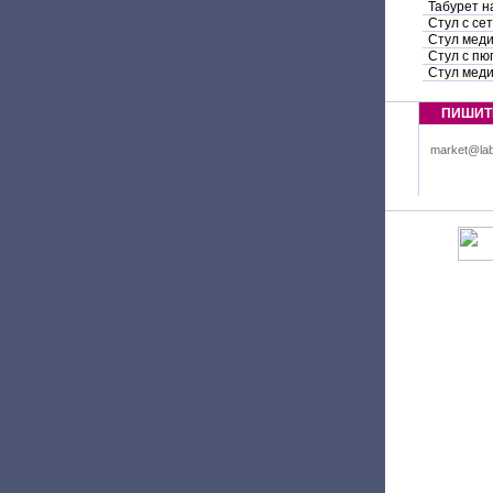
Табурет н
Стул с се
Стул мед
Стул с пю
Стул меди
ПИШИТ
market@lab