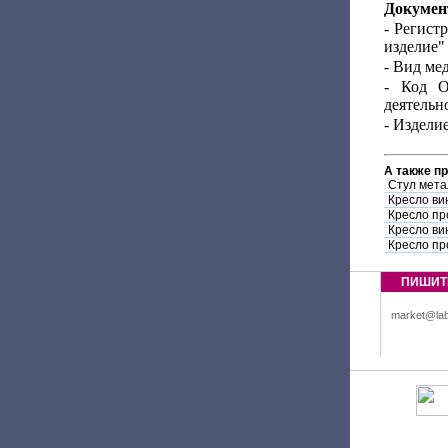
Докумен
- Регист
изделие"
- Вид ме
- Код О
деятельно
- Издели
А также п
Стул мет
Кресло ви
Кресло пр
Кресло ви
Кресло пр
ПИШИТ
market@lab