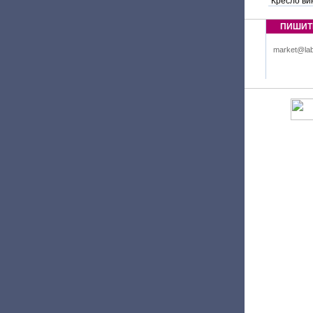
Кресло ви
ПИШИТ
market@lab