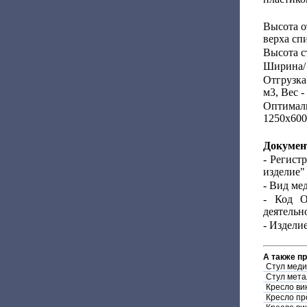
Высота о
верха сп
Высота с
Ширина/ 
Отгрузка
м3, Вес -
Оптимал
1250х600х
Докумен
- Регист
изделие"
- Вид ме
- Код О
деятельно
- Издели
А также п
Стул меди
Стул мет
Кресло ви
Кресло пр