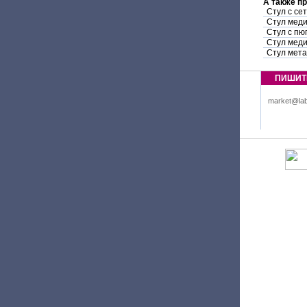
А также п
Стул с се
Стул мед
Стул с пю
Стул меди
Стул мет
ПИШИТ
market@lab