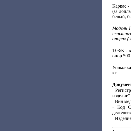
Каркас -
(за допл
белый, б
Модель Т
пластик
опорах (з
Т03/К - 
опор 590
Упаковка
кг.
Докумен
- Регист
изделие"
- Вид ме
- Код О
деятельно
- Издели