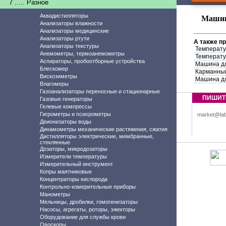
7 ..... Разное
Аквадистилляторы
Машина
Анализаторы влажности
Анализаторы медицинские
Анализаторы ртути
А также п
Анализаторы текстуры
Температу
Анемометры, термоанемометры
Температу
Аспираторы, пробоотборные устройства
Машина дл
Блескомер
Карманный
Вискозиметры
Машина дл
Влагомеры
Газоанализаторы переносные и стационарные
ПИШИТ
Газовые генераторы
Гелевые компрессы
Гигрометры и психрометры
market@lab
Деионизаторы воды
Динамометры механические растяжения, сжатия
Дистилляторы электрические, мембранные,
стеклянные
Дозаторы, микродозаторы
Измерители температуры
Измерительный инструмент
Копры маятниковые
Концентраторы кислорода
Контрольно-измерительные приборы
Манометры
Мельницы, дробилки, гомогенизаторы
Насосы, агрегаты, роторы, эжекторы
Оборудование для службы крови
Овоскопы