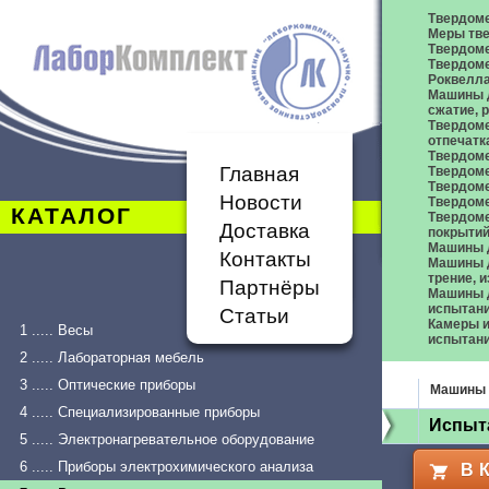
Твердом
Меры тве
Твердоме
Твердоме
Роквелл
Машины д
сжатие,
Твердоме
отпечатк
Твердоме
Главная
Твердоме
Твердом
Новости
Твердом
КАТАЛОГ
Твердом
Доставка
покрыти
Машины 
Контакты
Машины д
трение, 
Партнёры
Машины д
испытан
Статьи
Камеры и
1 ..... Весы
испытан
2 ..... Лабораторная мебель
3 ..... Оптические приборы
Машины 
4 ..... Специализированные приборы
Испыт
5 ..... Электронагревательное оборудование
6 ..... Приборы электрохимического анализа
В 