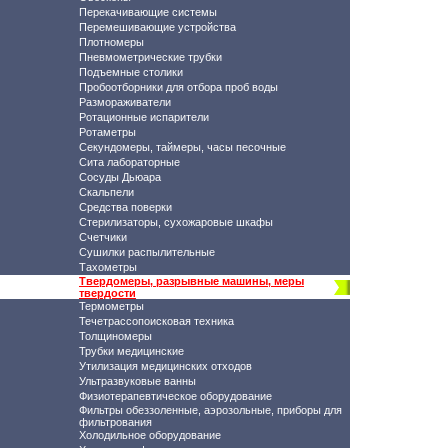
Перекачивающие системы
Перемешивающие устройства
Плотномеры
Пневмометрические трубки
Подъемные столики
Пробоотборники для отбора проб воды
Размораживатели
Ротационные испарители
Ротаметры
Секундомеры, таймеры, часы песочные
Сита лабораторные
Сосуды Дьюара
Скальпели
Средства поверки
Стерилизаторы, сухожаровые шкафы
Счетчики
Сушилки распылительные
Тахометры
Твердомеры, разрывные машины, меры
твердости
Термометры
Течетрассопоисковая техника
Толщиномеры
Трубки медицинские
Утилизация медицинских отходов
Ультразвуковые ванны
Физиотерапевтическое оборудование
Фильтры обеззоленные, аэрозольные, приборы для
фильтрования
Холодильное оборудование