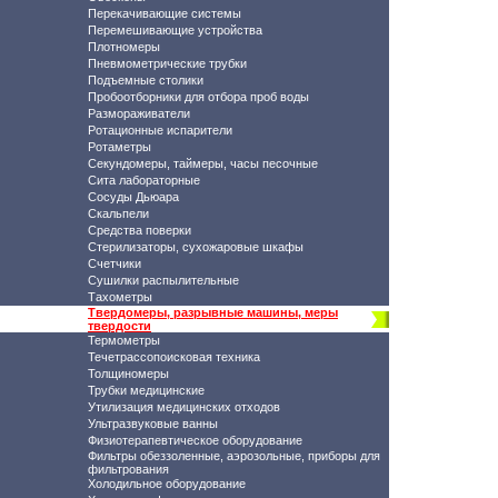
Перекачивающие системы
Перемешивающие устройства
Плотномеры
Пневмометрические трубки
Подъемные столики
Пробоотборники для отбора проб воды
Размораживатели
Ротационные испарители
Ротаметры
Секундомеры, таймеры, часы песочные
Сита лабораторные
Сосуды Дьюара
Скальпели
Средства поверки
Стерилизаторы, сухожаровые шкафы
Счетчики
Сушилки распылительные
Тахометры
Твердомеры, разрывные машины, меры
твердости
Термометры
Течетрассопоисковая техника
Толщиномеры
Трубки медицинские
Утилизация медицинских отходов
Ультразвуковые ванны
Физиотерапевтическое оборудование
Фильтры обеззоленные, аэрозольные, приборы для
фильтрования
Холодильное оборудование