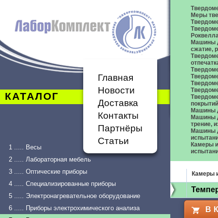
Твердом
Меры тве
Твердоме
Твердоме
Роквелл
Машины д
сжатие,
Твердоме
отпечатк
Твердоме
Главная
Твердоме
Твердом
Новости
Твердом
КАТАЛОГ
Твердом
Доставка
покрыти
Машины 
Контакты
Машины д
трение, 
Партнёры
Машины д
испытан
Статьи
Камеры и
1 ..... Весы
испытан
2 ..... Лабораторная мебель
3 ..... Оптические приборы
Камеры 
4 ..... Специализированные приборы
Темпе
5 ..... Электронагревательное оборудование
6 ..... Приборы электрохимического анализа
В 