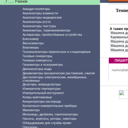
7 ..... Разное
Аквадистилляторы
Темпе
Анализаторы влажности
Анализаторы медицинские
Анализаторы ртути
Анализаторы текстуры
А также п
Анемометры, термоанемометры
Машина дл
Аспираторы, пробоотборные устройства
Карманный
Блескомер
Машина дл
Вискозиметры
Машина дл
Влагомеры
Машина дл
Газоанализаторы переносные и стационарные
Газовые генераторы
Гелевые компрессы
ПИШИТ
Гигрометры и психрометры
Деионизаторы воды
market@lab
Динамометры механические растяжения, сжатия
Дистилляторы электрические, мембранные,
стеклянные
Дозаторы, микродозаторы
Измерители температуры
Измерительный инструмент
Копры маятниковые
Концентраторы кислорода
Контрольно-измерительные приборы
Манометры
Мельницы, дробилки, гомогенизаторы
Насосы, агрегаты, роторы, эжекторы
Оборудование для службы крови
Овоскопы