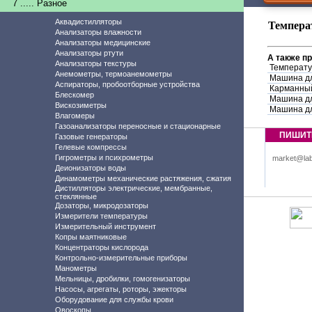
7 ..... Разное
Аквадистилляторы
Темпера
Анализаторы влажности
Анализаторы медицинские
Анализаторы ртути
А также п
Анализаторы текстуры
Температу
Анемометры, термоанемометры
Машина дл
Аспираторы, пробоотборные устройства
Карманный
Блескомер
Машина дл
Вискозиметры
Машина дл
Влагомеры
Газоанализаторы переносные и стационарные
ПИШИТ
Газовые генераторы
Гелевые компрессы
Гигрометры и психрометры
market@lab
Деионизаторы воды
Динамометры механические растяжения, сжатия
Дистилляторы электрические, мембранные,
стеклянные
Дозаторы, микродозаторы
Измерители температуры
Измерительный инструмент
Копры маятниковые
Концентраторы кислорода
Контрольно-измерительные приборы
Манометры
Мельницы, дробилки, гомогенизаторы
Насосы, агрегаты, роторы, эжекторы
Оборудование для службы крови
Овоскопы