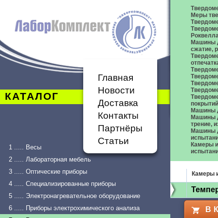
Твердом
Меры тве
Твердоме
Твердоме
Роквелл
Машины д
сжатие,
Твердоме
отпечатк
Твердоме
Главная
Твердоме
Твердом
Новости
Твердом
КАТАЛОГ
Твердом
Доставка
покрыти
Машины 
Контакты
Машины д
трение, 
Партнёры
Машины д
испытан
Статьи
Камеры и
1 ..... Весы
испытан
2 ..... Лабораторная мебель
3 ..... Оптические приборы
Камеры 
4 ..... Специализированные приборы
Темпер
5 ..... Электронагревательное оборудование
6 ..... Приборы электрохимического анализа
В 