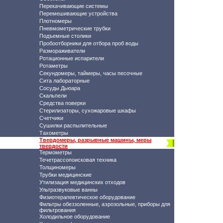
Перекачивающие системы
Перемешивающие устройства
Плотномеры
Пневмометрические трубки
Подъемные столики
Пробоотборники для отбора проб воды
Размораживатели
Ротационные испарители
Ротаметры
Секундомеры, таймеры, часы песочные
Сита лабораторные
Сосуды Дьюара
Скальпели
Средства поверки
Стерилизаторы, сухожаровые шкафы
Счетчики
Сушилки распылительные
Тахометры
Твердомеры, разрывные машины, меры
твердости
Термометры
Течетрассопоисковая техника
Толщиномеры
Трубки медицинские
Утилизация медицинских отходов
Ультразвуковые ванны
Физиотерапевтическое оборудование
Фильтры обеззоленные, аэрозольные, приборы для
фильтрования
Холодильное оборудование