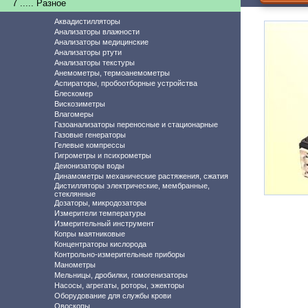
7 ..... Разное
Аквадистилляторы
Анализаторы влажности
Анализаторы медицинские
Анализаторы ртути
Анализаторы текстуры
Анемометры, термоанемометры
Аспираторы, пробоотборные устройства
Блескомер
Вискозиметры
Влагомеры
Газоанализаторы переносные и стационарные
Газовые генераторы
Гелевые компрессы
Гигрометры и психрометры
Деионизаторы воды
Динамометры механические растяжения, сжатия
Дистилляторы электрические, мембранные,
стеклянные
Дозаторы, микродозаторы
Измерители температуры
Измерительный инструмент
Копры маятниковые
Концентраторы кислорода
Контрольно-измерительные приборы
Манометры
Мельницы, дробилки, гомогенизаторы
Насосы, агрегаты, роторы, эжекторы
Оборудование для службы крови
Овоскопы