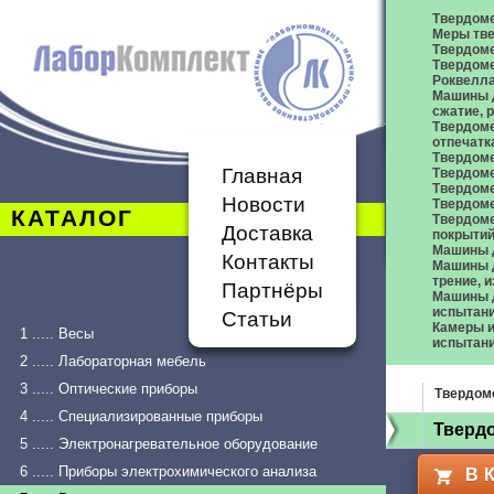
Твердом
Меры тве
Твердоме
Твердоме
Роквелл
Машины д
сжатие,
Твердоме
отпечатк
Твердоме
Главная
Твердоме
Твердом
Новости
Твердом
КАТАЛОГ
Твердом
Доставка
покрыти
Машины 
Контакты
Машины д
трение, 
Партнёры
Машины д
испытан
Статьи
Камеры и
1 ..... Весы
испытан
2 ..... Лабораторная мебель
3 ..... Оптические приборы
Твердом
4 ..... Специализированные приборы
Твердо
5 ..... Электронагревательное оборудование
6 ..... Приборы электрохимического анализа
В 