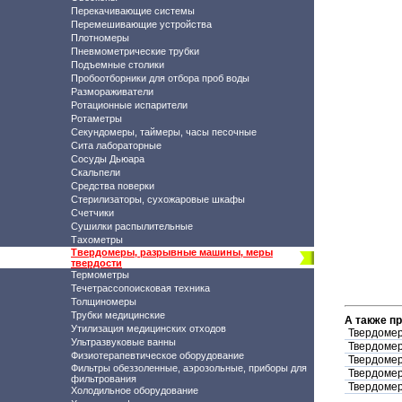
Перекачивающие системы
Перемешивающие устройства
Плотномеры
Пневмометрические трубки
Подъемные столики
Пробоотборники для отбора проб воды
Размораживатели
Ротационные испарители
Ротаметры
Секундомеры, таймеры, часы песочные
Сита лабораторные
Сосуды Дьюара
Скальпели
Средства поверки
Стерилизаторы, сухожаровые шкафы
Счетчики
Сушилки распылительные
Тахометры
Твердомеры, разрывные машины, меры
твердости
Термометры
Течетрассопоисковая техника
Толщиномеры
Трубки медицинские
А также п
Утилизация медицинских отходов
Твердомер
Ультразвуковые ванны
Твердомер
Физиотерапевтическое оборудование
Твердомер
Фильтры обеззоленные, аэрозольные, приборы для
Твердомер
фильтрования
Твердомер
Холодильное оборудование