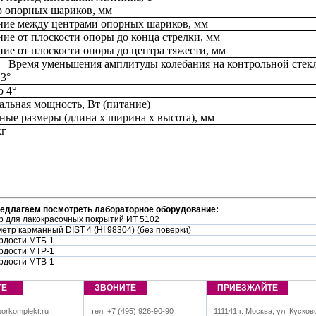
 опорных шариков, мм
ние между центрами опорных шариков, мм
ние от плоскости опоры до конца стрелки, мм
ние от плоскости опоры до центра тяжести, мм
Время уменьшения амплитуды колебания на контрольной стекл
 3°
о 4°
льная мощность, Вт (питание)
ные размеры (длина х ширина х высота), мм
кг
редлагаем посмотреть лабораторное оборудование:
р для лакокрасочных покрытий ИТ 5102
етр карманный DIST 4 (HI 98304) (без поверки)
рдости МТБ-1
рдости МТР-1
рдости МТВ-1
ТЕ
ЗВОНИТЕ
ПРИЕЗЖАЙТЕ
orkomplekt.ru
тел. +7 (495) 926-90-90
111141 г. Москва, ул. Кусков