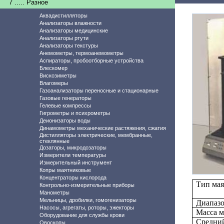
7 ..... Разное
Аквадистилляторы
Анализаторы влажности
Анализаторы медицинские
Анализаторы ртути
Анализаторы текстуры
Анемометры, термоанемометры
Аспираторы, пробоотборные устройства
Блескомер
Вискозиметры
Влагомеры
Газоанализаторы переносные и стационарные
Газовые генераторы
Гелевые компрессы
Гигрометры и психрометры
Деионизаторы воды
Динамометры механические растяжения, сжатия
Дистилляторы электрические, мембранные,
стеклянные
Дозаторы, микродозаторы
Измерители температуры
Измерительный инструмент
Копры маятниковые
Концентраторы кислорода
Тип ма
Контрольно-измерительные приборы
Манометры
Мельницы, дробилки, гомогенизаторы
Диапазо
Насосы, агрегаты, роторы, эжекторы
Масса м
Оборудование для службы крови
Средний
Овоскопы