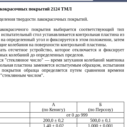
акокрасочных покрытий 2124 ТМЛ
деления твердости лакокрасочных покрытий.
акокрасочного покрытия выбирается соответствующий тип
а испытательный стол устанавливается контрольная пластина из
 на определенный угол и фиксируется в этом положении, затем
щие колебания на поверхности контрольной пластины.
ать отсчетное устройство, которое отключается и фиксирует
ных колебаний до определенных пределов.
ся "стеклянное число" — время затухания колебаний маятника
рольная пластина заменяется испытуемым образцом, испытания
ь покрытия образца определяется путем сравнения времени
о "стеклянным числом".
А
Б
(по Кенигу)
(по Персозу)
от 0 до 999
200,0 ± 0,2
500,0 ± 0,1
1,40 ± 0,02
1,000 ± 0,001