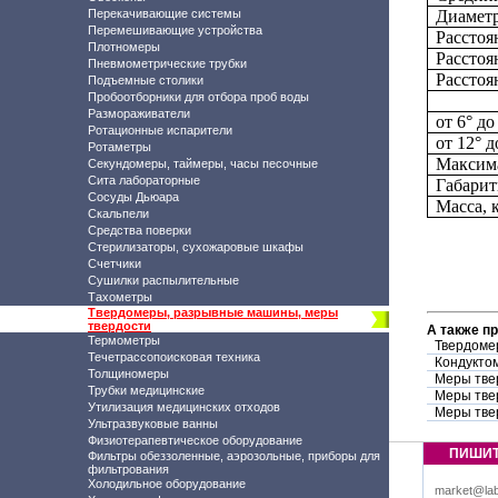
Перекачивающие системы
Диаметр
Перемешивающие устройства
Расстоя
Плотномеры
Расстоя
Пневмометрические трубки
Расстоя
Подъемные столики
Пробоотборники для отбора проб воды
Размораживатели
от 6° до
Ротационные испарители
от 12° д
Ротаметры
Максима
Секундомеры, таймеры, часы песочные
Сита лабораторные
Габарит
Сосуды Дьюара
Масса, 
Скальпели
Средства поверки
Стерилизаторы, сухожаровые шкафы
Счетчики
Сушилки распылительные
Тахометры
Твердомеры, разрывные машины, меры
твердости
А также п
Термометры
Твердоме
Течетрассопоисковая техника
Кондуктом
Толщиномеры
Меры тве
Трубки медицинские
Меры тве
Утилизация медицинских отходов
Меры тве
Ультразвуковые ванны
Физиотерапевтическое оборудование
ПИШИ
Фильтры обеззоленные, аэрозольные, приборы для
фильтрования
Холодильное оборудование
market@lab