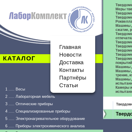
Твердом
Меры тве
Твердоме
Твердоме
Роквелл
Машины д
сжатие,
Твердоме
отпечатк
Твердоме
Главная
Твердоме
Твердом
Новости
Твердом
КАТАЛОГ
Твердом
Доставка
покрыти
Машины 
Контакты
Машины д
трение, 
Партнёры
Машины д
испытан
Статьи
Камеры и
1 ..... Весы
испытан
2 ..... Лабораторная мебель
3 ..... Оптические приборы
Твердом
4 ..... Специализированные приборы
Тверд
5 ..... Электронагревательное оборудование
6 ..... Приборы электрохимического анализа