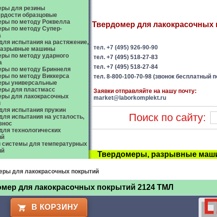
еры для резины
рдости образцовые
ры по методу Роквелла
Твердомер для лакокрасочных п
ры по методу Супер-
а
ля испытания на растяжение,
тел. +7 (495) 926-90-90
 разрывные машины
ры по методу ударного
тел. +7 (495) 518-27-83
а
тел. +7 (495) 518-27-84
ры по методу Бриннеля
ры по методу Виккерса
тел. 8-800-100-70-98 (звонок бесплатный п
еры универсальные
еры для пластмасс
Заявки отправляйте на нашу почту:
еры для лакокрасочных
market@laborkomplekt.ru
й
для испытания пружин
Поиск по сайту:
ля испытания на усталость,
износ
ля технологических
ий
 системы для температурных
ий
Твердомеры, разрывные маши
еры для лакокрасочных покрытий
омер для лакокрасочных покрытий 2124 ТМЛ
В КОРЗИНУ