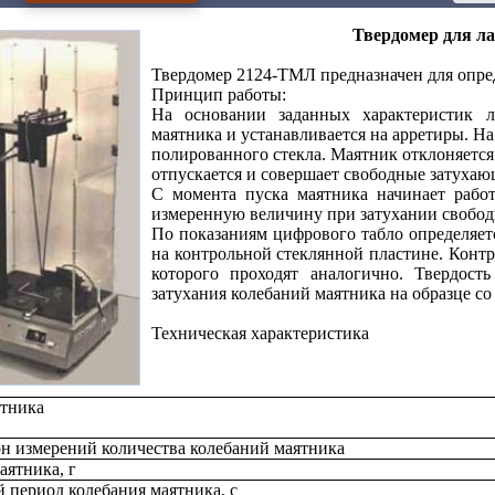
Твердомер для л
Твердомер
2124-ТМЛ
предназначен для опре
Принцип работы:
На основании заданных характеристик л
маятника и устанавливается на арретиры. Н
полированного стекла. Маятник отклоняется
отпускается и совершает свободные затухаю
С момента пуска маятника начинает работ
измеренную величину при затухании свобод
По показаниям цифрового табло определяет
на контрольной стеклянной пластине. Конт
которого проходят аналогично. Твердост
затухания колебаний маятника на образце с
Техническая характеристика
ятника
н измерений количества колебаний маятника
аятника, г
 период колебания маятника, с