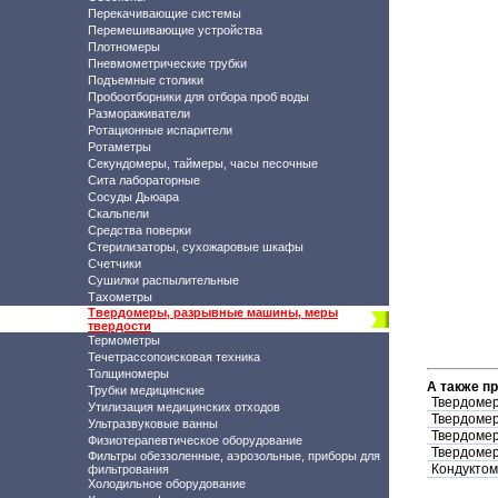
Перекачивающие системы
Перемешивающие устройства
Плотномеры
Пневмометрические трубки
Подъемные столики
Пробоотборники для отбора проб воды
Размораживатели
Ротационные испарители
Ротаметры
Секундомеры, таймеры, часы песочные
Сита лабораторные
Сосуды Дьюара
Скальпели
Средства поверки
Стерилизаторы, сухожаровые шкафы
Счетчики
Сушилки распылительные
Тахометры
Твердомеры, разрывные машины, меры
твердости
Термометры
Течетрассопоисковая техника
Толщиномеры
А также п
Трубки медицинские
Твердомер
Утилизация медицинских отходов
Твердомер
Ультразвуковые ванны
Твердомер
Физиотерапевтическое оборудование
Твердомер
Фильтры обеззоленные, аэрозольные, приборы для
Кондуктом
фильтрования
Холодильное оборудование