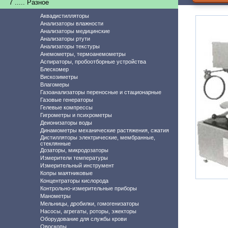
7 ..... Разное
Аквадистилляторы
Анализаторы влажности
Анализаторы медицинские
Анализаторы ртути
Анализаторы текстуры
Анемометры, термоанемометры
Аспираторы, пробоотборные устройства
Блескомер
Вискозиметры
Влагомеры
Газоанализаторы переносные и стационарные
Газовые генераторы
Гелевые компрессы
Гигрометры и психрометры
Деионизаторы воды
Динамометры механические растяжения, сжатия
Дистилляторы электрические, мембранные,
стеклянные
Дозаторы, микродозаторы
Измерители температуры
Измерительный инструмент
Копры маятниковые
Концентраторы кислорода
Контрольно-измерительные приборы
Манометры
Мельницы, дробилки, гомогенизаторы
Насосы, агрегаты, роторы, эжекторы
Оборудование для службы крови
Овоскопы