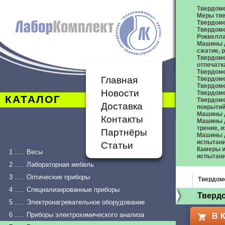
Твердом
Меры тве
Твердоме
Твердоме
Роквелл
Машины д
сжатие,
Твердоме
отпечатк
Твердоме
Главная
Твердоме
Твердом
Новости
Твердом
КАТАЛОГ
Твердом
Доставка
покрыти
Машины 
Контакты
Машины д
трение, 
Партнёры
Машины д
испытан
Статьи
Камеры и
1 ..... Весы
испытан
2 ..... Лабораторная мебель
3 ..... Оптические приборы
Твердом
4 ..... Специализированные приборы
Твердо
5 ..... Электронагревательное оборудование
6 ..... Приборы электрохимического анализа
В 