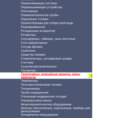
Перекачивающие системы
Перемешивающие устройства
Плотномеры
Пневмометрические трубки
Подъемные столики
Пробоотборники для отбора проб воды
Размораживатели
Ротационные испарители
Ротаметры
Секундомеры, таймеры, часы песочные
Сита лабораторные
Сосуды Дьюара
Скальпели
Средства поверки
Стерилизаторы, сухожаровые шкафы
Счетчики
Сушилки распылительные
Тахометры
Твердомеры, разрывные машины, меры
твердости
Термометры
Течетрассопоисковая техника
Толщиномеры
Трубки медицинские
Утилизация медицинских отходов
Ультразвуковые ванны
Физиотерапевтическое оборудование
Фильтры обеззоленные, аэрозольные, приборы для
фильтрования
Холодильное оборудование