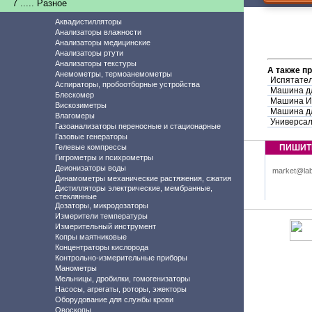
7 ..... Разное
Аквадистилляторы
Анализаторы влажности
Анализаторы медицинские
Анализаторы ртути
Анализаторы текстуры
А также п
Анемометры, термоанемометры
Испятател
Аспираторы, пробоотборные устройства
Машина дл
Блескомер
Машина И
Вискозиметры
Машина дл
Влагомеры
Универса
Газоанализаторы переносные и стационарные
Газовые генераторы
Гелевые компрессы
ПИШИТ
Гигрометры и психрометры
Деионизаторы воды
market@lab
Динамометры механические растяжения, сжатия
Дистилляторы электрические, мембранные,
стеклянные
Дозаторы, микродозаторы
Измерители температуры
Измерительный инструмент
Копры маятниковые
Концентраторы кислорода
Контрольно-измерительные приборы
Манометры
Мельницы, дробилки, гомогенизаторы
Насосы, агрегаты, роторы, эжекторы
Оборудование для службы крови
Овоскопы