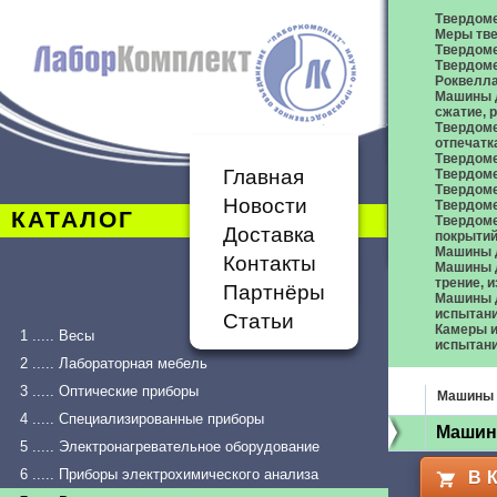
Твердом
Меры тве
Твердоме
Твердоме
Роквелл
Машины д
сжатие,
Твердоме
отпечатк
Твердоме
Главная
Твердоме
Твердом
Новости
Твердом
КАТАЛОГ
Твердом
Доставка
покрыти
Машины 
Контакты
Машины д
трение, 
Партнёры
Машины д
испытан
Статьи
Камеры и
1 ..... Весы
испытан
2 ..... Лабораторная мебель
3 ..... Оптические приборы
Машины 
4 ..... Специализированные приборы
Машина
5 ..... Электронагревательное оборудование
6 ..... Приборы электрохимического анализа
В 