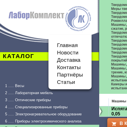
Твердом
Меры тве
Твердоме
Твердоме
Роквелл
Машины д
сжатие,
Твердоме
отпечатк
Твердоме
Главная
Твердоме
Твердом
Новости
Твердом
КАТАЛОГ
Твердом
Доставка
покрыти
Машины 
Контакты
Машины д
трение, 
Партнёры
Машины д
испытан
Статьи
Камеры и
1 ..... Весы
испытан
2 ..... Лабораторная мебель
3 ..... Оптические приборы
Машины 
4 ..... Специализированные приборы
Испята
0,05
5 ..... Электронагревательное оборудование
6 ..... Приборы электрохимического анализа
В 