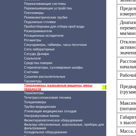
Перекачивающие системы
Предел
Перемешивающие устройства
Плотномеры
измери
Пневмометрические трубки
Диапазо
Подъемные столики
Пробоотборники для отбора проб воды
переме
Размораживатели
мм/мин
Ротационные испарители
Ротаметры
Отклон
Секундомеры, таймеры, часы песочные
активно
Сита лабораторные
значени
Сосуды Дьюара
Скальпели
Расстоя
Средства поверки
начальн
Стерилизаторы, сухожаровые шкафы
Счетчики
Рабочи
Сушилки распылительные
Тахометры
Твердомеры, разрывные машины, меры
Предва
твердости
(грузам
Термометры
Течетрассопоисковая техника
Толщиномеры
Максим
Трубки медицинские
(питани
Утилизация медицинских отходов
Ультразвуковые ванны
Габари
Физиотерапевтическое оборудование
х высот
Фильтры обеззоленные, аэрозольные, приборы для
фильтрования
Масса, 
Холодильное оборудование