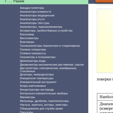
7 ..... Разное
Аквадистилляторы
Анализаторы влажности
Анализаторы медицинские
Анализаторы ртути
Анализаторы текстуры
Анемометры, термоанемометры
Аспираторы, пробоотборные устройства
Блескомер
Вискозиметры
Влагомеры
Газоанализаторы переносные и стационарные
Газовые генераторы
Гелевые компрессы
Гигрометры и психрометры
Деионизаторы воды
Динамометры механические растяжения, сжатия
Дистилляторы электрические, мембранные,
стеклянные
Дозаторы, микродозаторы
Измерители температуры
поверки 
Измерительный инструмент
Копры маятниковые
Концентраторы кислорода
Контрольно-измерительные приборы
Наибол
Манометры
Мельницы, дробилки, гомогенизаторы
Диапаз
Насосы, агрегаты, роторы, эжекторы
(измер
Оборудование для службы крови
Овоскопы
захвата