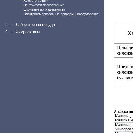
Хроматография
Центрифуги лабораторные
Школьные принадлежности
Электроизмерительные приборы и оборудование
8 ..... Лабораторная посуда
9 ..... Химреактивы
Ха
Цена д
силоизм
Предел
силоизм
(в диап
А также п
Машина дл
Машина И
Машина дл
Универса