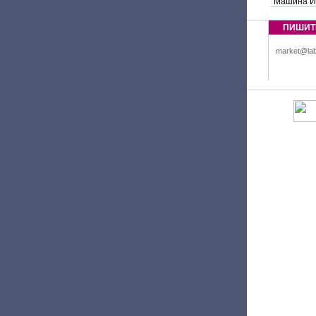
Машина И
ПИШИТ
market@lab