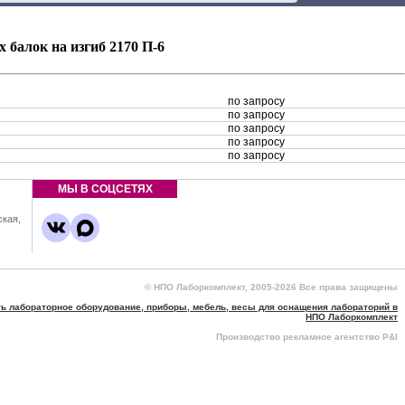
балок на изгиб 2170 П-6
по запросу
по запросу
по запросу
по запросу
по запросу
МЫ В СОЦСЕТЯХ
ская,
,
© НПО Лаборкомплект, 2005-2026 Все права защищены
ть лабораторное оборудование, приборы, мебель, весы для оснащения лабораторий в
НПО Лаборкомплект
Производство рекламное агентство P&I