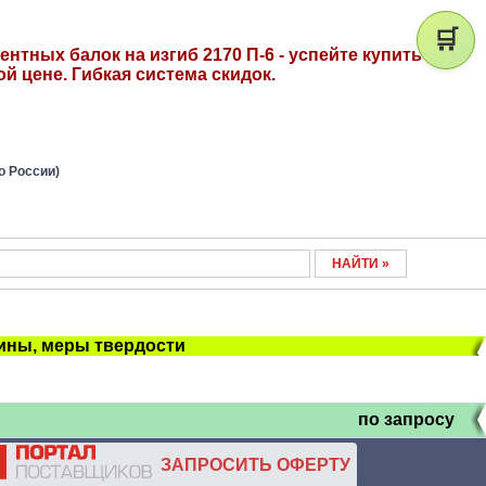
🛒
тных балок на изгиб 2170 П-6 - успейте купить по
й цене. Гибкая система скидок.
о России)
ны, меры твердости
по запросу
ЗАПРОСИТЬ ОФЕРТУ