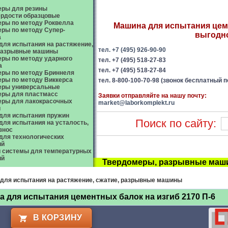
еры для резины
рдости образцовые
ры по методу Роквелла
Машина для испытания цемен
ры по методу Супер-
выгодно
а
ля испытания на растяжение,
тел. +7 (495) 926-90-90
 разрывные машины
ры по методу ударного
тел. +7 (495) 518-27-83
а
тел. +7 (495) 518-27-84
ры по методу Бриннеля
ры по методу Виккерса
тел. 8-800-100-70-98 (звонок бесплатный п
еры универсальные
еры для пластмасс
Заявки отправляйте на нашу почту:
еры для лакокрасочных
market@laborkomplekt.ru
й
для испытания пружин
Поиск по сайту:
ля испытания на усталость,
износ
ля технологических
ий
 системы для температурных
ий
Твердомеры, разрывные маши
для испытания на растяжение, сжатие, разрывные машины
 для испытания цементных балок на изгиб 2170 П-6
В КОРЗИНУ