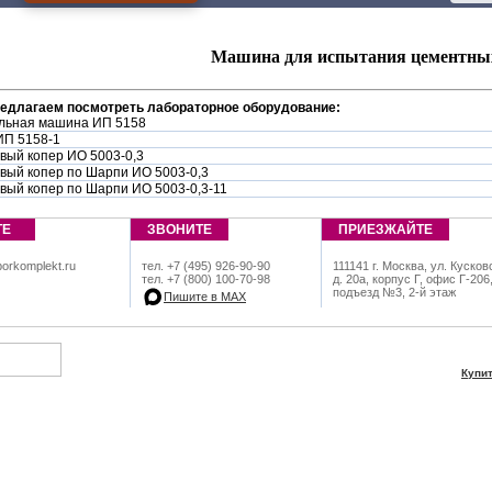
Машина для испытания цементных 
редлагаем посмотреть лабораторное оборудование:
льная машина ИП 5158
П 5158-1
вый копер ИО 5003-0,3
вый копер по Шарпи ИО 5003-0,3
вый копер по Шарпи ИО 5003-0,3-11
ТЕ
ЗВОНИТЕ
ПРИЕЗЖАЙТЕ
orkomplekt.ru
тел. +7 (495) 926-90-90
111141 г. Москва, ул. Кусков
тел. +7 (800) 100-70-98
д. 20а, корпус Г, офис Г-206
подъезд №3, 2-й этаж
Пишите в МАХ
Купи