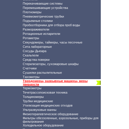
Перекачивающие системы
Перемешивающие устройства
Плотномеры
Пневмометрические трубки
Подъемные столики
Пробоотборники для отбора проб воды
Размораживатели
Ротационные испарители
Ротаметры
Секундомеры, таймеры, часы песочные
Сита лабораторные
Сосуды Дьюара
Скальпели
Средства поверки
Стерилизаторы, сухожаровые шкафы
Счетчики
Сушилки распылительные
Тахометры
Твердомеры, разрывные машины, меры
твердости
Термометры
Течетрассопоисковая техника
Толщиномеры
Трубки медицинские
Утилизация медицинских отходов
Ультразвуковые ванны
Физиотерапевтическое оборудование
Фильтры обеззоленные, аэрозольные, приборы для
фильтрования
Холодильное оборудование