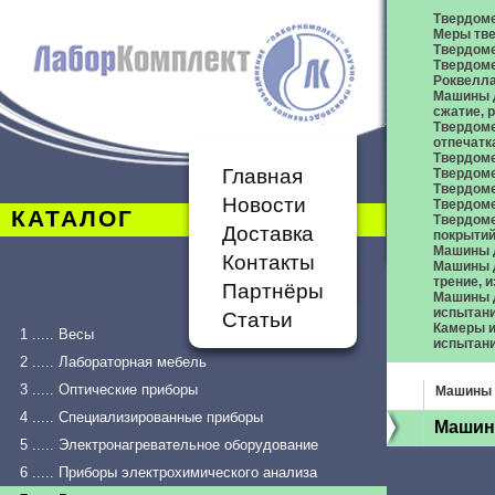
Твердом
Меры тве
Твердоме
Твердоме
Роквелл
Машины д
сжатие,
Твердоме
отпечатк
Твердоме
Главная
Твердоме
Твердом
Новости
Твердом
КАТАЛОГ
Твердом
Доставка
покрыти
Машины 
Контакты
Машины д
трение, 
Партнёры
Машины д
испытан
Статьи
Камеры и
1 ..... Весы
испытан
2 ..... Лабораторная мебель
3 ..... Оптические приборы
Машины 
4 ..... Специализированные приборы
Машина
5 ..... Электронагревательное оборудование
6 ..... Приборы электрохимического анализа