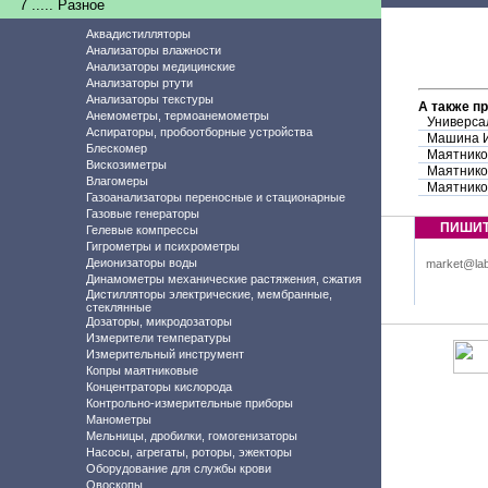
7 ..... Разное
Аквадистилляторы
Анализаторы влажности
Анализаторы медицинские
Анализаторы ртути
Анализаторы текстуры
А также п
Анемометры, термоанемометры
Универса
Аспираторы, пробоотборные устройства
Машина И
Блескомер
Маятнико
Вискозиметры
Маятнико
Влагомеры
Маятнико
Газоанализаторы переносные и стационарные
Газовые генераторы
ПИШИ
Гелевые компрессы
Гигрометры и психрометры
Деионизаторы воды
market@lab
Динамометры механические растяжения, сжатия
Дистилляторы электрические, мембранные,
стеклянные
Дозаторы, микродозаторы
Измерители температуры
Измерительный инструмент
Копры маятниковые
Концентраторы кислорода
Контрольно-измерительные приборы
Манометры
Мельницы, дробилки, гомогенизаторы
Насосы, агрегаты, роторы, эжекторы
Оборудование для службы крови
Овоскопы