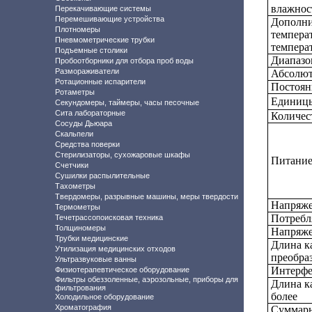
влажнос
Перекачивающие системы
Перемешивающие устройства
Дополни
Плотномеры
темпера
Пневмометрические трубки
температ
Подъемные столики
Диапазо
Пробоотборники для отбора проб воды
Размораживатели
Абсолют
Ротационные испарители
Постоян
Ротаметры
Единицы
Секундомеры, таймеры, часы песочные
Сита лабораторные
Количес
Сосуды Дьюара
Скальпели
Средства поверки
Стерилизаторы, сухожаровые шкафы
Питание
Счетчики
Сушилки распылительные
Тахометры
Твердомеры, разрывные машины, меры твердости
Напряже
Термометры
Потребл
Течетрассопоисковая техника
Толщиномеры
Напряже
Трубки медицинские
Длина к
Утилизация медицинских отходов
преобраз
Ультразвуковые ванны
Интерфе
Физиотерапевтическое оборудование
Фильтры обеззоленные, аэрозольные, приборы для
Длина к
фильтрования
более
Холодильное оборудование
Хроматография
Суммарн