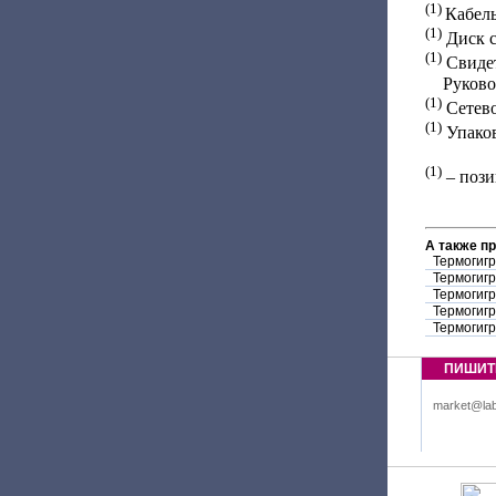
(1)
Кабел
(1)
Диск с
(1)
Свидет
Руководс
(1)
Сетево
(1)
Упаков
(1)
– пози
А также п
Термогиг
Термогиг
Термогиг
Термогиг
Термогиг
ПИШИТ
market@lab