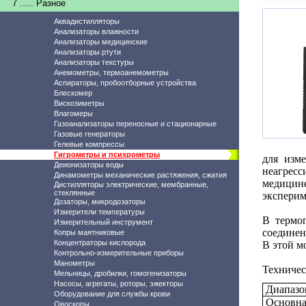
7 ..... Разное
Аквадистилляторы
Анализаторы влажности
Анализаторы медицинские
Анализаторы ртути
Анализаторы текстуры
Анемометры, термоанемометры
Аспираторы, пробоотборные устройства
Блескомер
Вискозиметры
Влагомеры
Газоанализаторы переносные и стационарные
Газовые генераторы
Гелевые компрессы
Гигрометры и психрометры
для изм
Деионизаторы воды
неагресс
Динамометры механические растяжения, сжатия
медицине
Дистилляторы электрические, мембранные,
стеклянные
эксперим
Дозаторы, микродозаторы
Измерители температуры
В термо
Измерительный инструмент
соединен
Копры маятниковые
Концентраторы кислорода
В этой м
Контрольно-измерительные приборы
Манометры
Техничес
Мельницы, дробилки, гомогенизаторы
Насосы, агрегаты, роторы, эжекторы
Диапазо
Оборудование для службы крови
Основна
Овоскопы