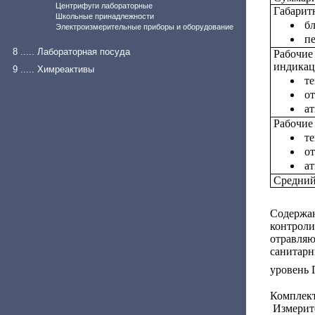
Центрифуги лабораторные
Габарит
Школьные принадлежности
бл
Электроизмерительные приборы и оборудование
пе
8 ..... Лабораторная посуда
Рабочие
индикац
9 ..... Химреактивы
те
от
ат
Рабочие
те
от
ат
Средний
Содерж
контроли
отравля
санитарн
уровень 
Комплек
Измерите