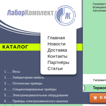
Гигромет
Измерит
Автономн
Главная
Новости
КАТАЛОГ
Доставка
Контакты
Партнёры
Статьи
1 ..... Весы
2 ..... Лабораторная мебель
Гигроме
3 ..... Оптические приборы
Термо
4 ..... Специализированные приборы
5 ..... Электронагревательное оборудование
В 
6 ..... Приборы электрохимического анализа