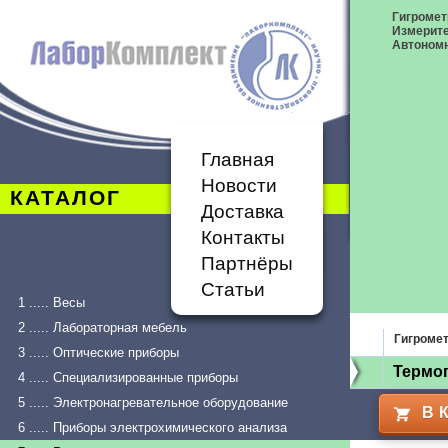
Гигромет
Измерит
Автономн
Главная
Новости
КАТАЛОГ
Доставка
Контакты
Партнёры
Статьи
1 ..... Весы
2 ..... Лабораторная мебель
Гигроме
3 ..... Оптические приборы
Термо
4 ..... Специализированные приборы
5 ..... Электронагревательное оборудование
В 
6 ..... Приборы электрохимического анализа