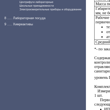
Центрифуги лабораторные
Масса п
Школьные принадлежности
Габарит
Электроизмерительные приборы и оборудование
мм, не б
Рабочие
8 ..... Лабораторная посуда
первичн
9 ..... Химреактивы
те
от
ат
Средний
*- по зак
Содерж
контроли
отравля
санитарн
уровень 
Комплек
Измерит
1 шт.
Первичн
следующи
ИПВ