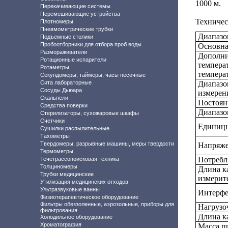
1000 м.
Перекачивающие системы
Перемешивающие устройства
Техничес
Плотномеры
Пневмометрические трубки
Диапазо
Подъемные столики
Пробоотборники для отбора проб воды
Основна
Размораживатели
Дополни
Ротационные испарители
темпера
Ротаметры
температ
Секундомеры, таймеры, часы песочные
Сита лабораторные
Диапазо
Сосуды Дьюара
измерен
Скальпели
Постоян
Средства поверки
Диапазо
Стерилизаторы, сухожаровые шкафы
Счетчики
Единицы
Сушилки распылительные
Тахометры
Твердомеры, разрывные машины, меры твердости
Напряже
Термометры
Потребл
Течетрассопоисковая техника
Толщиномеры
Длина к
Трубки медицинские
измерит
Утилизация медицинских отходов
Ультразвуковые ванны
Интерфе
Физиотерапевтическое оборудование
Фильтры обеззоленные, аэрозольные, приборы для
Нагрузо
фильтрования
Длина к
Холодильное оборудование
Хроматография
Масса пр