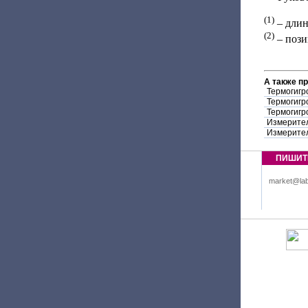
(1)
– длин
(2)
– пози
А также п
Термогигр
Термогигр
Термогигр
Измерител
Измерител
ПИШИТ
market@lab