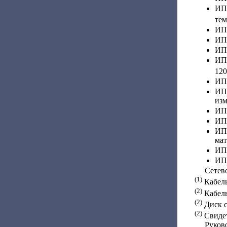
ИП
тем
ИПВ
ИПВ
ИПВ
ИП
12
ИПВ
ИП
изм
ИПВ
ИПВ
ИП
мат
ИПВ
ИПВ
Сетевой
(1)
Кабель
(2)
Кабель
(2)
Диск с
(2)
Свидет
Руководс