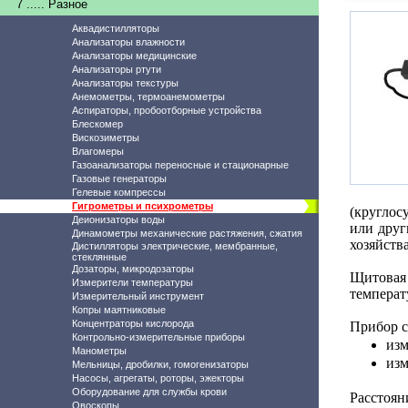
7 ..... Разное
Аквадистилляторы
Анализаторы влажности
Анализаторы медицинские
Анализаторы ртути
Анализаторы текстуры
Анемометры, термоанемометры
Аспираторы, пробоотборные устройства
Блескомер
Вискозиметры
Влагомеры
Газоанализаторы переносные и стационарные
Газовые генераторы
Гелевые компрессы
Гигрометры и психрометры
(круглос
Деионизаторы воды
или друг
Динамометры механические растяжения, сжатия
хозяйств
Дистилляторы электрические, мембранные,
стеклянные
Дозаторы, микродозаторы
Щитовая
Измерители температуры
темпера
Измерительный инструмент
Копры маятниковые
Концентраторы кислорода
Прибор с
Контрольно-измерительные приборы
изм
Манометры
изм
Мельницы, дробилки, гомогенизаторы
Насосы, агрегаты, роторы, эжекторы
Оборудование для службы крови
Расстоян
Овоскопы