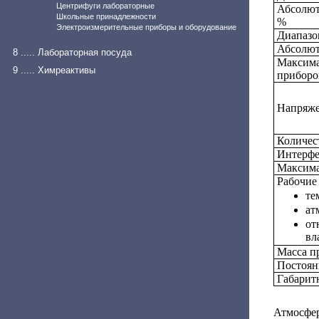
Центрифуги лабораторные
Абсолют
Школьные принадлежности
%
Электроизмерительные приборы и оборудование
Диапазо
Абсолют
8 ..... Лабораторная посуда
Максима
9 ..... Химреактивы
прибором
Напряже
Количест
Интерфе
Максима
Рабочие
те
ат
от
вл
Масса пр
Постоян
Габарит
Атмосфе