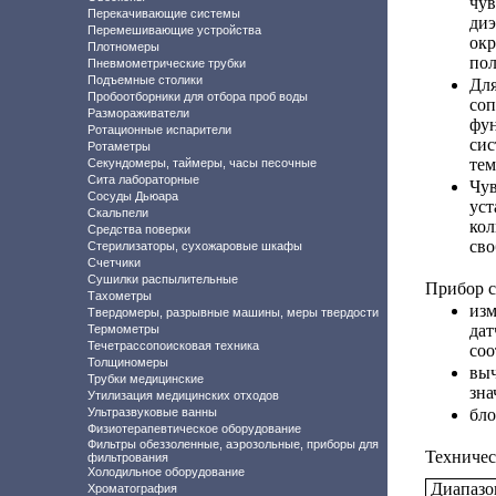
чув
Перекачивающие системы
ди
Перемешивающие устройства
ок
Плотномеры
пол
Пневмометрические трубки
Подъемные столики
Дл
Пробоотборники для отбора проб воды
со
Размораживатели
фу
Ротационные испарители
си
Ротаметры
тем
Секундомеры, таймеры, часы песочные
Сита лабораторные
Чу
Сосуды Дьюара
ус
Скальпели
ко
Средства поверки
сво
Стерилизаторы, сухожаровые шкафы
Счетчики
Сушилки распылительные
Прибор с
Тахометры
из
Твердомеры, разрывные машины, меры твердости
да
Термометры
Течетрассопоисковая техника
соо
Толщиномеры
вы
Трубки медицинские
зна
Утилизация медицинских отходов
Ультразвуковые ванны
бло
Физиотерапевтическое оборудование
Фильтры обеззоленные, аэрозольные, приборы для
Техничес
фильтрования
Холодильное оборудование
Диапазо
Хроматография