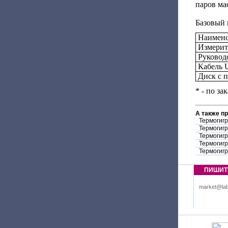
паров ма
Базовый 
Наимено
Измерит
Руковод
Кабель 
Диск с 
* - по за
А также п
Термогиг
Термогиг
Термогиг
Термогиг
Термогиг
ПИШИТ
market@lab