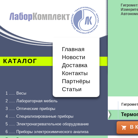
Гигромет
Измерит
Автономн
Главная
Новости
КАТАЛОГ
Доставка
Контакты
Партнёры
Статьи
1 ..... Весы
2 ..... Лабораторная мебель
Гигроме
3 ..... Оптические приборы
Термог
4 ..... Специализированные приборы
5 ..... Электронагревательное оборудование
В 
6 ..... Приборы электрохимического анализа