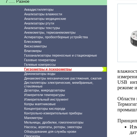
7 ..... Разное
Аквадистилляторы
Анализаторы влажности
Анализаторы медицинские
Анализаторы ртути
Анализаторы текстуры
Анемометры, термоанемометры
Аспираторы, пробоотборные устройства
Блескомер
Вискозиметры
Влагомеры
Газоанализаторы переносные и стационарные
Газовые генераторы
Гелевые компрессы
Гигрометры и психрометры
влажнос
Деионизаторы воды
измерени
Динамометры механические растяжения, сжатия
USB инт
Дистилляторы электрические, мембранные,
стеклянные
режиме и
Дозаторы, микродозаторы
Измерители температуры
Области
Измерительный инструмент
Термогиг
Копры маятниковые
Концентраторы кислорода
промышле
Контрольно-измерительные приборы
Манометры
Принцип 
Мельницы, дробилки, гомогенизаторы
Из
Насосы, агрегаты, роторы, эжекторы
Оборудование для службы крови
дат
Овоскопы