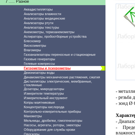
7 ..... Разное
Аквадистилляторы
Анализаторы влажности
Анализаторы медицинские
Анализаторы ртути
Анализаторы текстуры
Анемометры, термоанемометры
Аспираторы, пробоотборные устройства
Блескомер
Вискозиметры
Влагомеры
Газоанализаторы переносные и стационарные
Газовые генераторы
Гелевые компрессы
Гигрометры и психрометры
Деионизаторы воды
Динамометры механические растяжения, сжатия
Дистилляторы электрические, мембранные,
стеклянные
Дозаторы, микродозаторы
- металл
Измерители температуры
- резьба
Измерительный инструмент
Копры маятниковые
- зонд Ø 
Концентраторы кислорода
Контрольно-измерительные приборы
Характе
Манометры
Мельницы, дробилки, гомогенизаторы
- Диапаз
Насосы, агрегаты, роторы, эжекторы
- Преде
Оборудование для службы крови
влажнос
Овоскопы