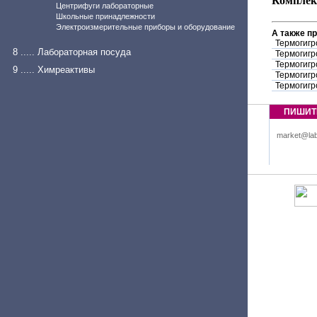
Комплек
Центрифуги лабораторные
Школьные принадлежности
Электроизмерительные приборы и оборудование
А также п
Термогигр
8 ..... Лабораторная посуда
Термогигр
Термогигр
9 ..... Химреактивы
Термогигр
Термогигр
ПИШИТ
market@lab