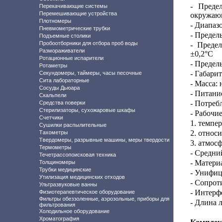
-
Преде
Перекачивающие системы
Перемешивающие устройства
окружающ
Плотномеры
- Диапаз
Пневмометрические трубки
-
Пределы
Подъемные столики
Пробоотборники для отбора проб воды
- Преде
Размораживатели
±0,2°С
Ротационные испарители
- Предел
Ротаметры
- Габари
Секундомеры, таймеры, часы песочные
Сита лабораторные
- Масса: 
Сосуды Дьюара
- Питани
Скальпели
- Потреб
Средства поверки
Стерилизаторы, сухожаровые шкафы
- Рабочие
Счетчики
1. темпер
Сушилки распылительные
2. относ
Тахометры
Твердомеры, разрывные машины, меры твердости
3. атмос
Термометры
- Средни
Течетрассопоисковая техника
- Матери
Толщиномеры
Трубки медицинские
- Унифиц
Утилизация медицинских отходов
- Сопрот
Ультразвуковые ванны
- Интерф
Физиотерапевтическое оборудование
Фильтры обеззоленные, аэрозольные, приборы для
- Длина 
фильтрования
Холодильное оборудование
Хроматография