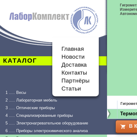
Гигромет
Измерит
Автономн
Главная
Новости
КАТАЛОГ
Доставка
Контакты
Партнёры
Статьи
1 ..... Весы
2 ..... Лабораторная мебель
Гигроме
3 ..... Оптические приборы
Термог
4 ..... Специализированные приборы
5 ..... Электронагревательное оборудование
В 
6 ..... Приборы электрохимического анализа