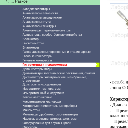
7 ..... Разное
Аквадистилляторы
Анализаторы влажности
Анализаторы медицинские
Анализаторы ртути
Анализаторы текстуры
Анемометры, термоанемометры
Аспираторы, пробоотборные устройства
Блескомер
Вискозиметры
Влагомеры
Газоанализаторы переносные и стационарные
Газовые генераторы
Гелевые компрессы
Гигрометры и психрометры
Деионизаторы воды
Динамометры механические растяжения, сжатия
Дистилляторы электрические, мембранные,
стеклянные
- резьба
Дозаторы, микродозаторы
- зонд Ø 
Измерители температуры
Измерительный инструмент
Копры маятниковые
Характе
Концентраторы кислорода
- Диапаз
Контрольно-измерительные приборы
- Преде
Манометры
Мельницы, дробилки, гомогенизаторы
влажнос
Насосы, агрегаты, роторы, эжекторы
-
Преде
Оборудование для службы крови
окружающ
Овоскопы