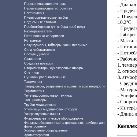
Перекачивающие системы
- Диапаз
Перемешивающие устройства
-
Пределы
Плотномеры
- Преде
Пневмометрические трубки
±0,2°С
Подъемные столики
Пробоотборники для отбора проб воды
- Предел
Размораживатели
- Габари
Ротационные испарители
- Масса: 
Ротаметры
Секундомеры, таймеры, часы песочные
- Питани
Сита лабораторные
- Потреб
Сосуды Дьюара
- Рабочие
Скальпели
Средства поверки
1. темпер
Стерилизаторы, сухожаровые шкафы
2. относ
Счетчики
3. атмос
Сушилки распылительные
Тахометры
- Средни
Твердомеры, разрывные машины, меры твердости
- Матери
Термометры
- Унифиц
Течетрассопоисковая техника
Толщиномеры
- Сопрот
Трубки медицинские
- Интерф
Утилизация медицинских отходов
- Длина 
Ультразвуковые ванны
Физиотерапевтическое оборудование
Фильтры обеззоленные, аэрозольные, приборы для
Комплек
фильтрования
Холодильное оборудование
Хроматография