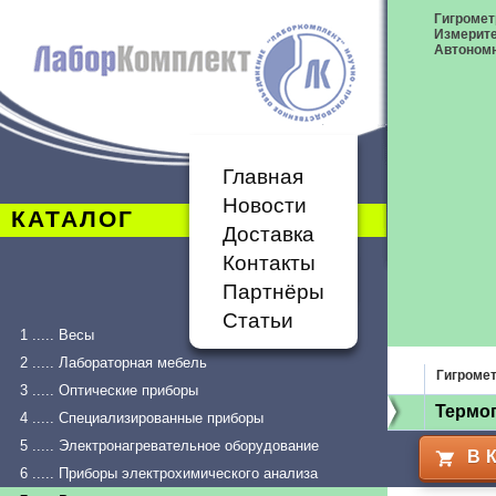
Гигромет
Измерит
Автономн
Главная
Новости
КАТАЛОГ
Доставка
Контакты
Партнёры
Статьи
1 ..... Весы
2 ..... Лабораторная мебель
Гигроме
3 ..... Оптические приборы
Термог
4 ..... Специализированные приборы
5 ..... Электронагревательное оборудование
В 
6 ..... Приборы электрохимического анализа