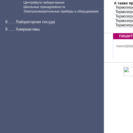
Центрифуги лабораторные
А также п
Школьные принадлежности
Термогигр
Электроизмерительные приборы и оборудование
Термогигр
Термогигр
Термогигр
8 ..... Лабораторная посуда
Термогигр
9 ..... Химреактивы
ПИШИТ
market@lab