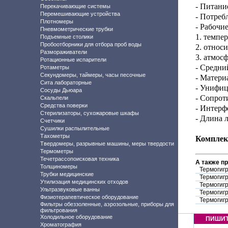
- Питани
Перекачивающие системы
Перемешивающие устройства
- Потреб
Плотномеры
- Рабочие
Пневмометрические трубки
1. темпер
Подъемные столики
Пробоотборники для отбора проб воды
2. относ
Размораживатели
3. атмос
Ротационные испарители
- Средни
Ротаметры
Секундомеры, таймеры, часы песочные
- Матери
Сита лабораторные
- Унифиц
Сосуды Дьюара
- Сопрот
Скальпели
Средства поверки
- Интерф
Стерилизаторы, сухожаровые шкафы
- Длина 
Счетчики
Сушилки распылительные
Тахометры
Комплек
Твердомеры, разрывные машины, меры твердости
Термометры
Течетрассопоисковая техника
А также п
Толщиномеры
Термогиг
Трубки медицинские
Термогиг
Утилизация медицинских отходов
Термогиг
Ультразвуковые ванны
Термогиг
Физиотерапевтическое оборудование
Термогиг
Фильтры обеззоленные, аэрозольные, приборы для
фильтрования
Холодильное оборудование
ПИШИ
Хроматография