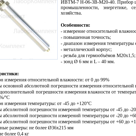
ИВТМ-7 Н-06-3В-М20-40. Прибор ш
промышленности, энергетике, се
хозяйства.
Особенности:
- измерение относительной влажнос
- повышенная точность;
- диапазон измерения температуры 
- металлический корпус;
- резьба для гермообъёмов М20х1,5;
- зонд Ø 6 мм и L – 40 мм.
ристики:
он измерения относительной влажности: от 0 до 99%
ы основной абсолютной погрешности измерения относительной
дополнительной погрешности измерения влажности от температ
2%/°С
он измерения температуры: от -45 до +120°С
 абсолютной погрешности измерений температуры от -45 до -20
ы абсолютной погрешности измерений температуры от -20 до +60
ы абсолютной погрешности измерений температуры от +60 до +1
тные размеры: не более Ø36х215 мм
не более 0,4 кг