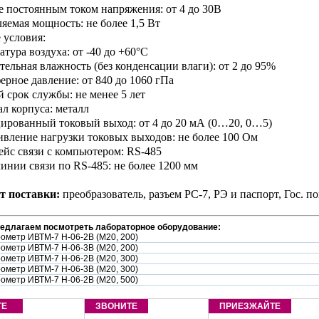
е постоянным током напряжения: от 4 до 30В
ляемая мощность: не более 1,5 Вт
 условия:
атура воздуха: от -40 до +60°С
ительная влажность (без конденсации влаги): от 2 до 95%
ферное давление: от 840 до 1060 гПа
й срок службы: не менее 5 лет
ал корпуса: металл
ированный токовый выход: от 4 до 20 мА (0…20, 0…5)
ивление нагрузки токовых выходов: не более 100 Ом
ейс связи с компьютером: RS-485
линии связи по RS-485: не более 1200 мм
т поставки:
преобразователь, разъем РС-7, РЭ и паспорт, Гос. по
редлагаем посмотреть лабораторное оборудование:
рометр ИВТМ-7 Н-06-2В (М20, 200)
рометр ИВТМ-7 Н-06-3В (М20, 200)
рометр ИВТМ-7 Н-06-2В (М20, 300)
рометр ИВТМ-7 Н-06-3В (М20, 300)
рометр ИВТМ-7 Н-06-2В (М20, 500)
ТЕ
ЗВОНИТЕ
ПРИЕЗЖАЙТЕ