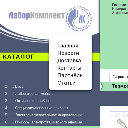
Гигромет
Измерит
Автономн
Главная
Новости
КАТАЛОГ
Доставка
Контакты
Партнёры
Гигроме
Статьи
Термог
1 ..... Весы
2 ..... Лабораторная мебель
3 ..... Оптические приборы
4 ..... Специализированные приборы
5 ..... Электронагревательное оборудование
6 ..... Приборы электрохимического анализа