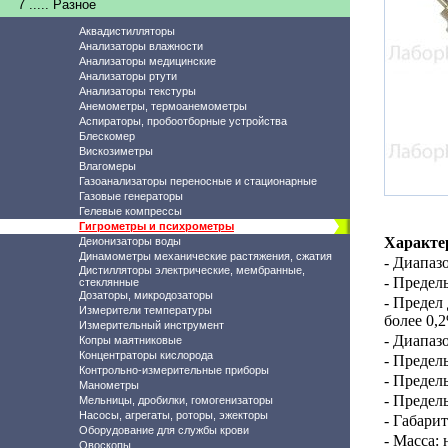
7 ..... Разное
Аквадистилляторы
Анализаторы влажности
Анализаторы медицинские
Анализаторы ртути
Анализаторы текстуры
Анемометры, термоанемометры
Аспираторы, пробоотборные устройства
Блескомер
Вискозиметры
Влагомеры
Газоанализаторы переносные и стационарные
Газовые генераторы
Гелевые компрессы
Гигрометры и психрометры
Характе
Деионизаторы воды
Динамометры механические растяжения, сжатия
- Диапаз
Дистилляторы электрические, мембранные,
- Предел
стеклянные
Дозаторы, микродозаторы
-
Предел 
Измерители температуры
более 0,
Измерительный инструмент
- Диапаз
Копры маятниковые
Концентраторы кислорода
-
Пределы
Контрольно-измерительные приборы
- Предел
Манометры
- Предел
Мельницы, дробилки, гомогенизаторы
Насосы, агрегаты, роторы, эжекторы
- Габари
Оборудование для службы крови
- Масса: 
Овоскопы