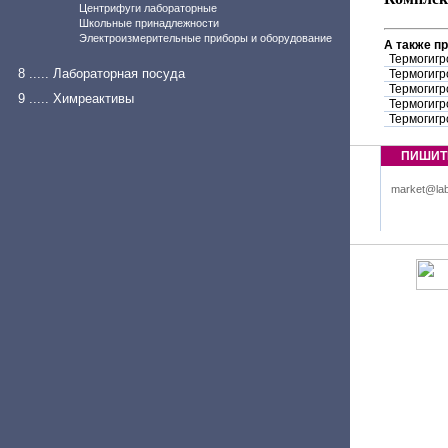
Центрифуги лабораторные
Школьные принадлежности
Электроизмерительные приборы и оборудование
А также п
Термогигр
8 ..... Лабораторная посуда
Термогигр
Термогигр
9 ..... Химреактивы
Термогигр
Термогигр
ПИШИТ
market@lab