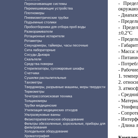
- Преде
Перекачивающие системы
окружающ
Перемешивающие устройства
Плотномеры
- Диапаз
Пневмометрические трубки
-
Пределы
Подъемные столики
- Преде
Пробоотборники для отбора проб воды
Размораживатели
±0,2°С
Ротационные испарители
- Предел
Ротаметры
- Габари
Секундомеры, таймеры, часы песочные
Сита лабораторные
- Масса: 
Сосуды Дьюара
- Питани
Скальпели
- Потреб
Средства поверки
Стерилизаторы, сухожаровые шкафы
- Рабочие
Счетчики
1. темпер
Сушилки распылительные
2. относ
Тахометры
Твердомеры, разрывные машины, меры твердости
3. атмос
Термометры
- Средни
Течетрассопоисковая техника
- Матери
Толщиномеры
Трубки медицинские
- Унифиц
Утилизация медицинских отходов
- Сопрот
Ультразвуковые ванны
- Интерф
Физиотерапевтическое оборудование
Фильтры обеззоленные, аэрозольные, приборы для
- Длина 
фильтрования
Холодильное оборудование
Хроматография
Комплек