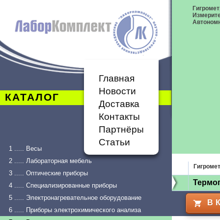
Гигромет
Измерит
Автономн
Главная
Новости
КАТАЛОГ
Доставка
Контакты
Партнёры
Статьи
1 ..... Весы
2 ..... Лабораторная мебель
Гигроме
3 ..... Оптические приборы
Термог
4 ..... Специализированные приборы
5 ..... Электронагревательное оборудование
В 
6 ..... Приборы электрохимического анализа