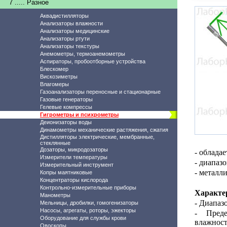
7 ..... Разное
Аквадистилляторы
Анализаторы влажности
Анализаторы медицинские
Анализаторы ртути
Анализаторы текстуры
Анемометры, термоанемометры
Аспираторы, пробоотборные устройства
Блескомер
Вискозиметры
Влагомеры
Газоанализаторы переносные и стационарные
Газовые генераторы
Гелевые компрессы
Гигрометры и психрометры
Деионизаторы воды
Динамометры механические растяжения, сжатия
Дистилляторы электрические, мембранные,
стеклянные
Дозаторы, микродозаторы
- облада
Измерители температуры
- диапаз
Измерительный инструмент
- металл
Копры маятниковые
Концентраторы кислорода
Контрольно-измерительные приборы
Характе
Манометры
-
Диапазо
Мельницы, дробилки, гомогенизаторы
Насосы, агрегаты, роторы, эжекторы
- Преде
Оборудование для службы крови
влажност
Овоскопы