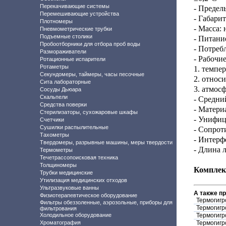
Перекачивающие системы
- Предел
Перемешивающие устройства
- Габари
Плотномеры
- Масса: 
Пневмометрические трубки
Подъемные столики
- Питани
Пробоотборники для отбора проб воды
- Потреб
Размораживатели
- Рабочие
Ротационные испарители
Ротаметры
1. темпер
Секундомеры, таймеры, часы песочные
2. относ
Сита лабораторные
3. атмос
Сосуды Дьюара
Скальпели
- Средни
Средства поверки
- Матери
Стерилизаторы, сухожаровые шкафы
- Унифиц
Счетчики
Сушилки распылительные
- Сопрот
Тахометры
- Интерф
Твердомеры, разрывные машины, меры твердости
- Длина 
Термометры
Течетрассопоисковая техника
Толщиномеры
Комплек
Трубки медицинские
Утилизация медицинских отходов
Ультразвуковые ванны
А также п
Физиотерапевтическое оборудование
Термогигр
Фильтры обеззоленные, аэрозольные, приборы для
Термогигр
фильтрования
Холодильное оборудование
Термогигр
Хроматография
Термогигр