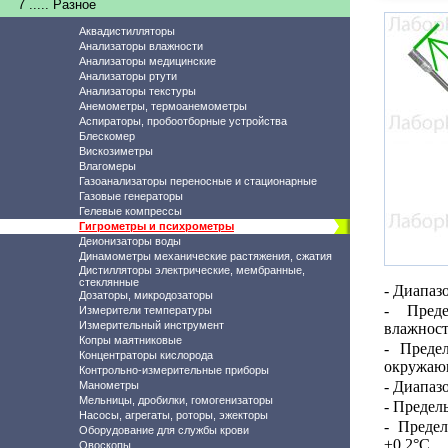
7 ..... Разное
Аквадистилляторы
Анализаторы влажности
Анализаторы медицинские
Анализаторы ртути
Анализаторы текстуры
Анемометры, термоанемометры
Аспираторы, пробоотборные устройства
Блескомер
Вискозиметры
Влагомеры
Газоанализаторы переносные и стационарные
Газовые генераторы
Гелевые компрессы
Гигрометры и психрометры
Деионизаторы воды
Динамометры механические растяжения, сжатия
Дистилляторы электрические, мембранные,
стеклянные
-
Диапазо
Дозаторы, микродозаторы
- Преде
Измерители температуры
Измерительный инструмент
влажност
Копры маятниковые
- Преде
Концентраторы кислорода
окружающ
Контрольно-измерительные приборы
- Диапаз
Манометры
Мельницы, дробилки, гомогенизаторы
-
Пределы
Насосы, агрегаты, роторы, эжекторы
- Преде
Оборудование для службы крови
±0,2°С
Овоскопы