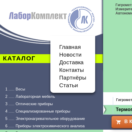
Гигромет
Измерит
Автономн
Главная
Новости
КАТАЛОГ
Доставка
Контакты
Партнёры
Статьи
1 ..... Весы
2 ..... Лабораторная мебель
Гигроме
3 ..... Оптические приборы
Термог
4 ..... Специализированные приборы
5 ..... Электронагревательное оборудование
В 
6 ..... Приборы электрохимического анализа