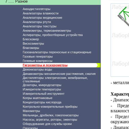
7 ..... Разное
Аквадистилляторы
Анализаторы влажности
Анализаторы медицинские
Анализаторы ртути
Анализаторы текстуры
Анемометры, термоанемометры
Аспираторы, пробоотборные устройства
Блескомер
Вискозиметры
Влагомеры
Газоанализаторы переносные и стационарные
Газовые генераторы
Гелевые компрессы
Гигрометры и психрометры
Деионизаторы воды
Динамометры механические растяжения, сжатия
Дистилляторы электрические, мембранные,
стеклянные
- металл
Дозаторы, микродозаторы
Измерители температуры
Характе
Измерительный инструмент
Копры маятниковые
-
Диапазо
Концентраторы кислорода
- Преде
Контрольно-измерительные приборы
влажност
Манометры
Мельницы, дробилки, гомогенизаторы
- Преде
Насосы, агрегаты, роторы, эжекторы
окружающ
Оборудование для службы крови
- Диапаз
Овоскопы