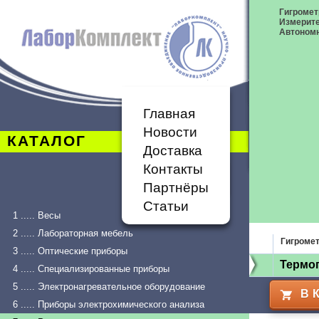
Гигромет
Измерит
Автономн
Главная
Новости
КАТАЛОГ
Доставка
Контакты
Партнёры
Статьи
1 ..... Весы
2 ..... Лабораторная мебель
Гигроме
3 ..... Оптические приборы
Термог
4 ..... Специализированные приборы
5 ..... Электронагревательное оборудование
В 
6 ..... Приборы электрохимического анализа