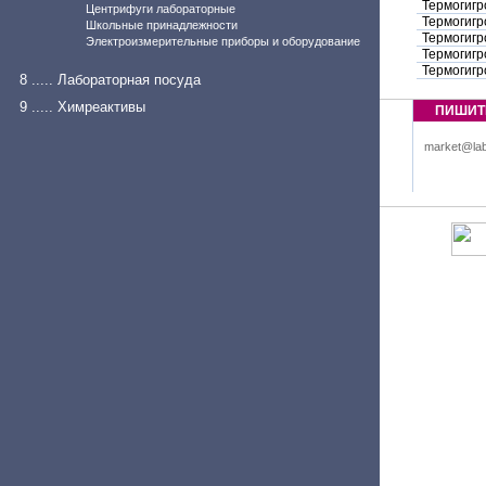
Термогигр
Центрифуги лабораторные
Термогигр
Школьные принадлежности
Термогигр
Электроизмерительные приборы и оборудование
Термогигр
Термогигр
8 ..... Лабораторная посуда
9 ..... Химреактивы
ПИШИТ
market@lab