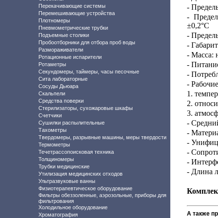
Перекачивающие системы
-
Пределы
Перемешивающие устройства
- Преде
Плотномеры
±0,2°С
Пневмометрические трубки
- Предел
Подъемные столики
Пробоотборники для отбора проб воды
- Габари
Размораживатели
- Масса: 
Ротационные испарители
- Питани
Ротаметры
Секундомеры, таймеры, часы песочные
- Потреб
Сита лабораторные
- Рабочие
Сосуды Дьюара
1. темпер
Скальпели
Средства поверки
2. относ
Стерилизаторы, сухожаровые шкафы
3. атмос
Счетчики
- Средни
Сушилки распылительные
Тахометры
- Матери
Твердомеры, разрывные машины, меры твердости
- Унифиц
Термометры
- Сопрот
Течетрассопоисковая техника
Толщиномеры
- Интерф
Трубки медицинские
- Длина 
Утилизация медицинских отходов
Ультразвуковые ванны
Физиотерапевтическое оборудование
Комплек
Фильтры обеззоленные, аэрозольные, приборы для
фильтрования
Холодильное оборудование
А также п
Хроматография