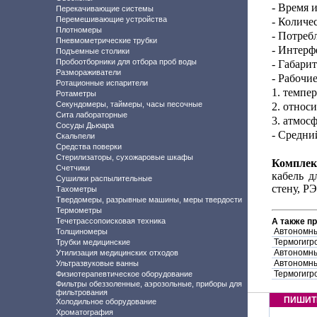
- Время 
Перекачивающие системы
Перемешивающие устройства
- Количе
Плотномеры
- Потреб
Пневмометрические трубки
- Интерф
Подъемные столики
Пробоотборники для отбора проб воды
- Габари
Размораживатели
- Рабочие
Ротационные испарители
1. темпе
Ротаметры
Секундомеры, таймеры, часы песочные
2. относ
Сита лабораторные
3. атмос
Сосуды Дьюара
- Средни
Скальпели
Средства поверки
Стерилизаторы, сухожаровые шкафы
Комплек
Счетчики
кабель д
Сушилки распылительные
стену, РЭ
Тахометры
Твердомеры, разрывные машины, меры твердости
Термометры
Течетрассопоисковая техника
А также п
Автономны
Толщиномеры
Термогигр
Трубки медицинские
Автономны
Утилизация медицинских отходов
Автономны
Ультразвуковые ванны
Термогигро
Физиотерапевтическое оборудование
Фильтры обеззоленные, аэрозольные, приборы для
фильтрования
ПИШИТ
Холодильное оборудование
Хроматография