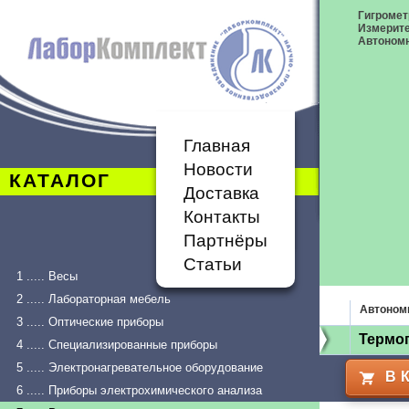
Гигромет
Измерит
Автономн
Главная
Новости
КАТАЛОГ
Доставка
Контакты
Партнёры
Статьи
1 ..... Весы
2 ..... Лабораторная мебель
Автоном
3 ..... Оптические приборы
Термог
4 ..... Специализированные приборы
5 ..... Электронагревательное оборудование
В 
6 ..... Приборы электрохимического анализа