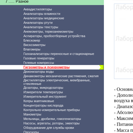
7 ..... Разное
Аквадистилляторы
Анализаторы влажности
Анализаторы медицинские
Анализаторы ртути
Анализаторы текстуры
Анемометры, термоанемометры
Аспираторы, пробоотборные устройства
Блескомер
Вискозиметры
Влагомеры
Газоанализаторы переносные и стационарные
Газовые генераторы
Гелевые компрессы
Гигрометры и психрометры
Деионизаторы воды
Динамометры механические растяжения, сжатия
Дистилляторы электрические, мембранные,
стеклянные
Дозаторы, микродозаторы
- Основн
Измерители температуры
- Дополн
Измерительный инструмент
воздуха 
Копры маятниковые
Концентраторы кислорода
- Диапаз
Контрольно-измерительные приборы
- Абсолю
Манометры
- Максим
Мельницы, дробилки, гомогенизаторы
Насосы, агрегаты, роторы, эжекторы
- Питани
Оборудование для службы крови
- Масса 
Овоскопы