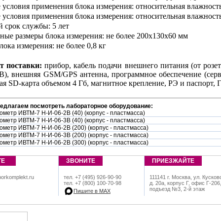
е условия применения блока измерения: относительная влажность
е условия применения блока измерения: относительная влажность
й срок службы
: 5 лет
тные размеры блока измерения
: не более 200х130х60 мм
блока измерения
: не более 0,8 кг
т поставки:
прибор, кабель подачи внешнего питания (от розет
B), внешняя GSM/GPS антенна, программное обеспечение (серве
ая SD-карта объемом 4 Гб, магнитное крепление, РЭ и паспорт, Г
редлагаем посмотреть лабораторное оборудование:
ометр ИВТМ-7 Н-И-06-2В (40) (корпус - пластмасса)
ометр ИВТМ-7 Н-И-06-3В (40) (корпус - пластмасса)
ометр ИВТМ-7 Н-И-06-2В (200) (корпус - пластмасса)
ометр ИВТМ-7 Н-И-06-3В (200) (корпус - пластмасса)
ометр ИВТМ-7 Н-И-06-2В (300) (корпус - пластмасса)
ТЕ
ЗВОНИТЕ
ПРИЕЗЖАЙТЕ
orkomplekt.ru
тел. +7 (495) 926-90-90
111141 г. Москва, ул. Кусков
тел. +7 (800) 100-70-98
д. 20а, корпус Г, офис Г-206
подъезд №3, 2-й этаж
Пишите в МАХ