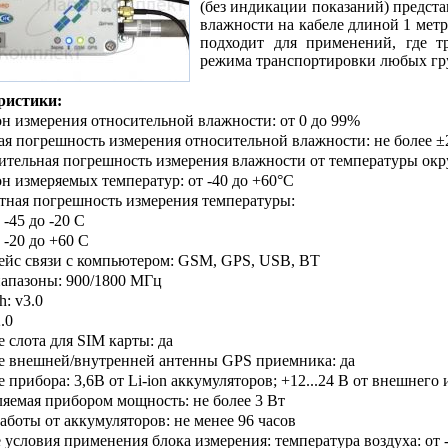
(без индикации показаний) предст
влажности на кабеле длиной 1 мет
подходит для применений, где т
режима транспортировки любых гр
ристики:
н измерения относительной влажности
: от 0 до 99%
ая погрешность измерения относительной влажности
: не более 
ительная погрешность измерения влажности от температуры окр
он измеряемых температур
: от -40 до +60°С
тная погрешность измерения температуры
:
т -45 до -20
С
т -20 до +60
С
йс связи с компьютером
: GSM, GPS, USB, BT
иапазоны
: 900/1800 МГц
th
: v3.0
2.0
е слота для SIM карты
: да
е внешней/внутренней антенны GPS приемника
: да
е прибора
: 3,6В от Li-ion аккумуляторов; +12...24 В от внешнего
ляемая прибором мощность
: не более 3 Вт
работы от аккумуляторов
: не менее 96 часов
е условия применения блока измерения: температура воздуха
: от