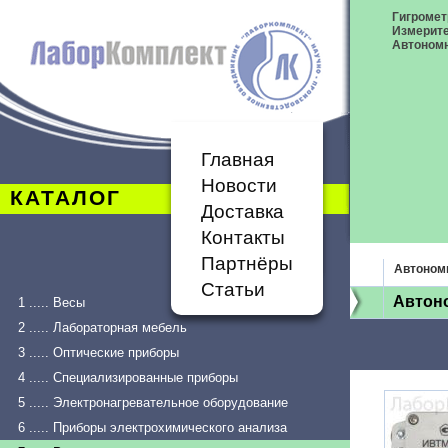
Гигромет
Измерит
Автономн
Главная
Новости
КАТАЛОГ
Доставка
Контакты
Партнёры
Автоном
Статьи
Автон
1 ..... Весы
2 ..... Лабораторная мебель
3 ..... Оптические приборы
4 ..... Специализированные приборы
5 ..... Электронагревательное оборудование
6 ..... Приборы электрохимического анализа