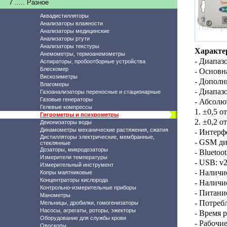
7 ..... Разное
Аквадистилляторы
Анализаторы влажности
Анализаторы медицинские
Анализаторы ртути
Анализаторы текстуры
Характе
Анемометры, термоанемометры
-
Диапазо
Аспираторы, пробоотборные устройства
Блескомер
- Основн
Вискозиметры
- Дополн
Влагомеры
- Диапаз
Газоанализаторы переносные и стационарные
Газовые генераторы
- Абсолю
Гелевые компрессы
1. ±0,5 о
Гигрометры и психрометры
2.
±0,2 о
Деионизаторы воды
Динамометры механические растяжения, сжатия
-
Интерфе
Дистилляторы электрические, мембранные,
- GSM д
стеклянные
Дозаторы, микродозаторы
- Bluetoo
Измерители температуры
- USB
: v
Измерительный инструмент
- Наличи
Копры маятниковые
Концентраторы кислорода
- Наличи
Контрольно-измерительные приборы
- Питани
Манометры
- Потреб
Мельницы, дробилки, гомогенизаторы
Насосы, агрегаты, роторы, эжекторы
- Время 
Оборудование для службы крови
- Рабочи
Овоскопы