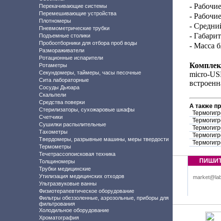
- Рабочи
Перекачивающие системы
Перемешивающие устройства
- Рабочи
Плотномеры
- Средни
Пневмометрические трубки
- Габари
Подъемные столики
Пробоотборники для отбора проб воды
- Масса 
Размораживатели
Ротационные испарители
Комплек
Ротаметры
Секундомеры, таймеры, часы песочные
micro-US
Сита лабораторные
встроенн
Сосуды Дьюара
Скальпели
Средства поверки
А также п
Стерилизаторы, сухожаровые шкафы
Термогигр
Счетчики
Термогигр
Сушилки распылительные
Термогигр
Тахометры
Термогигр
Твердомеры, разрывные машины, меры твердости
Термогигр
Термометры
Течетрассопоисковая техника
ПИШИ
Толщиномеры
Трубки медицинские
Утилизация медицинских отходов
market@lab
Ультразвуковые ванны
Физиотерапевтическое оборудование
Фильтры обеззоленные, аэрозольные, приборы для
фильтрования
Холодильное оборудование
Хроматография