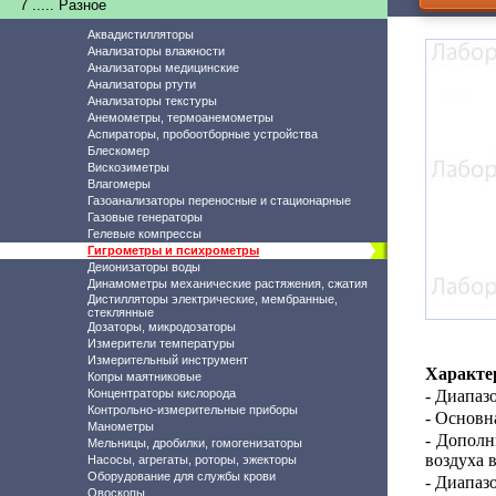
7 ..... Разное
Аквадистилляторы
Анализаторы влажности
Анализаторы медицинские
Анализаторы ртути
Анализаторы текстуры
Анемометры, термоанемометры
Аспираторы, пробоотборные устройства
Блескомер
Вискозиметры
Влагомеры
Газоанализаторы переносные и стационарные
Газовые генераторы
Гелевые компрессы
Гигрометры и психрометры
Деионизаторы воды
Динамометры механические растяжения, сжатия
Дистилляторы электрические, мембранные,
стеклянные
Дозаторы, микродозаторы
Измерители температуры
Измерительный инструмент
Характе
Копры маятниковые
Концентраторы кислорода
-
Диапазо
Контрольно-измерительные приборы
- Основн
Манометры
- Дополн
Мельницы, дробилки, гомогенизаторы
воздуха 
Насосы, агрегаты, роторы, эжекторы
Оборудование для службы крови
- Диапаз
Овоскопы