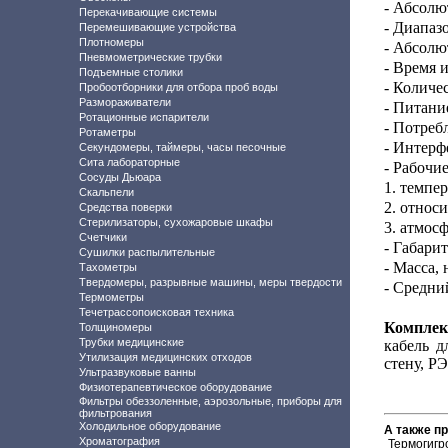
- Абсолю
Перекачивающие системы
- Диапаз
Перемешивающие устройства
Плотномеры
- Абсолю
Пневмометрические трубки
- Время 
Подъемные столики
- Количе
Пробоотборники для отбора проб воды
Размораживатели
- Питани
Ротационные испарители
- Потреб
Ротаметры
- Интерф
Секундомеры, таймеры, часы песочные
Сита лабораторные
- Рабочи
Сосуды Дьюара
1. темпе
Скальпели
2. относ
Средства поверки
Стерилизаторы, сухожаровые шкафы
3. атмос
Счетчики
- Габари
Сушилки распылительные
- Масса, 
Тахометры
Твердомеры, разрывные машины, меры твердости
- Средни
Термометры
Течетрассопоисковая техника
Комплек
Толщиномеры
Трубки медицинские
кабель д
Утилизация медицинских отходов
стену, РЭ
Ультразвуковые ванны
Физиотерапевтическое оборудование
Фильтры обеззоленные, аэрозольные, приборы для
фильтрования
Холодильное оборудование
А также п
Хроматография
Термогигр