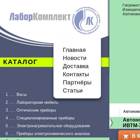
Гигромет
Измерит
Автономн
Главная
Новости
КАТАЛОГ
Доставка
Контакты
Партнёры
Статьи
1 ..... Весы
2 ..... Лабораторная мебель
3 ..... Оптические приборы
Автоном
4 ..... Специализированные приборы
Автоно
ИВТМ-7
5 ..... Электронагревательное оборудование
6 ..... Приборы электрохимического анализа
В 