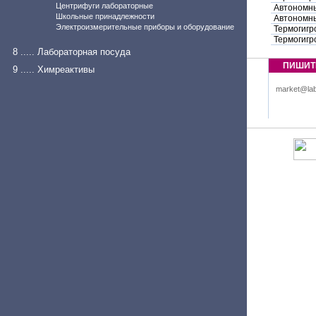
Центрифуги лабораторные
Автономны
Школьные принадлежности
Автономны
Электроизмерительные приборы и оборудование
Термогигр
Термогигр
8 ..... Лабораторная посуда
ПИШИТ
9 ..... Химреактивы
market@lab