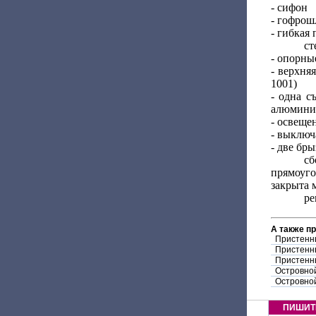
- сифон
- гофрош
- гибкая
ст
- опорны
- верхня
1001)
- одна с
алюминие
- освеще
- выключ
- две бр
с
прямоуго
закрыта 
ре
А также п
Пристенн
Пристенн
Пристенн
Островно
Островно
ПИШИТ