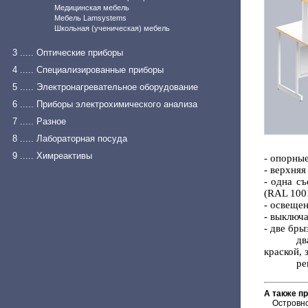
Медицинская мебель
Мебель Lamsystems
Школьная (ученическая) мебель
3 ..... Оптические приборы
4 ..... Специализированные приборы
5 ..... Электронагревательное оборудование
6 ..... Приборы электрохимического анализа
7 ..... Разное
8 ..... Лабораторная посуда
9 ..... Химреактивы
- опорны
- верхня
- одна с
(RAL 100
- освещен
- выключ
- две бр
дв
краской,
ре
А также п
Островн