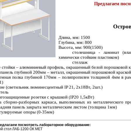
Предлагаем пос
Остро
Длина, мм: 1500
Глубина, мм: 800
Высота, мм: 900(1500)
столешница - ламинат (вл
химически стойким пластиком)
стеллаж
е стойки – алюминиевый профиль, окрашенный белой порошковой к
я панель глубиной 200мм – металл, окрашенный порошковой краско
ъемная полка глубиной 170мм – полипропилен толщиной 4мм в ра
1)
ие (светильник люминесцентный IP 21, 2х18Вт, 2шт.)
атель
ызгозащищенные розетки с крышкой (IP20 1,5кВт)
а сборно-разборных каркаса, выполненных из металлического п
 задняя панель закрыта металлическим листом (толщина 1мм)
гулируемые опоры (0-35мм)
редлагаем посмотреть лабораторное оборудование:
ой стол ЛАБ-1200 ОК МЕТ