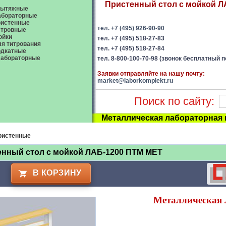
Пристенный стол с мойкой ЛА
ытяжные
абораторные
ристенные
тел. +7 (495) 926-90-90
стровные
ойки
тел. +7 (495) 518-27-83
я титрования
тел. +7 (495) 518-27-84
одкатные
абораторные
тел. 8-800-100-70-98 (звонок бесплатный п
Заявки отправляйте на нашу почту:
market@laborkomplekt.ru
Поиск по сайту:
Металлическая лабораторная
ристенные
енный стол с мойкой ЛАБ-1200 ПТМ МЕТ
В КОРЗИНУ
Металлическая 