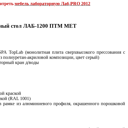
мотреть
мебель лабораторную Лаб-PRO 2012
ный стол ЛАБ-1200 ПТМ МЕТ
SPA TopLab (монолитная плита сверхвысокого прессования с
з полиуретан-акриловой композиции, цвет серый)
аторный кран д/воды
ой краской
ской (RAL 1001)
в рамке из алюминиевого профиля, окрашенного порошковой