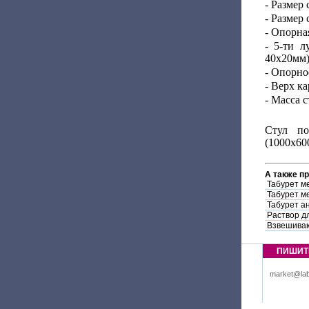
- Размер
- Размер
- Опорна
- 5-ти л
40х20мм
- Опорно
- Верх к
- Масса с
Стул по
(1000х600
А также п
Табурет м
Табурет м
Табурет а
Раствор дл
Взвешиваю
ПИШИТ
market@lab