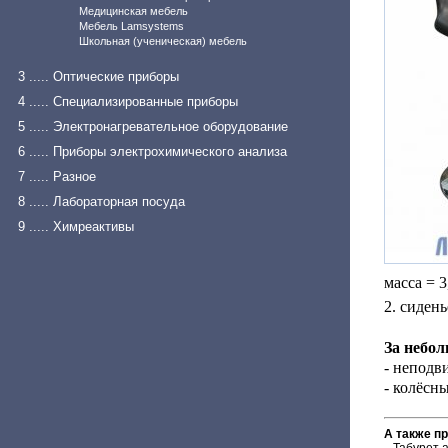
Медицинская мебель
Мебель Lamsystems
Школьная (ученическая) мебель
3 ..... Оптические приборы
4 ..... Специализированные приборы
5 ..... Электронагревательное оборудование
6 ..... Приборы электрохимического анализа
7 ..... Разное
8 ..... Лабораторная посуда
9 ..... Химреактивы
масса = 3
2. сиден
За небо
- неподв
- колёсн
А также п