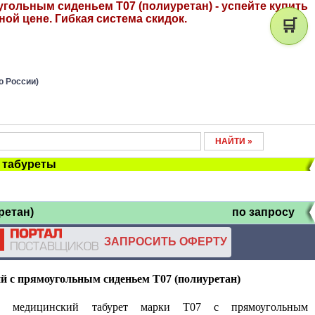
гольным сиденьем Т07 (полиуретан) - успейте купить
ой цене. Гибкая система скидок.
🛒
о России)
, табуреты
ретан)
по запросу
ЗАПРОСИТЬ ОФЕРТУ
й с прямоугольным сиденьем Т07 (полиуретан)
ю медицинский табурет марки Т07 с прямоугольным