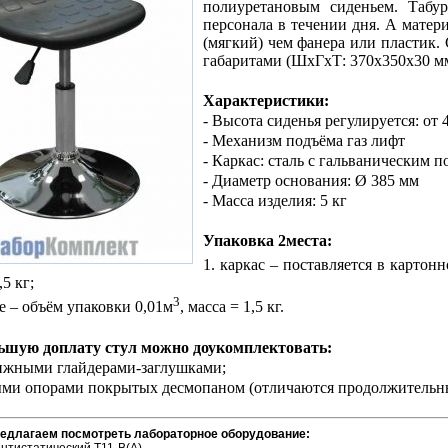
полиуретановым сиденьем. Табу
персонала в течении дня. А матери
(мягкий) чем фанера или пластик
габаритами (ШхГхТ: 370х350х30 мм)
Характеристики:
- Высота сиденья регулируется: от 
- Механизм подъёма газ лифт
- Каркас: сталь с гальваническим 
- Диаметр основания: Ø 385 мм
- Масса изделия: 5 кг
Упаковка 2места:
1. каркас – поставляется в картон
,5 кг;
3
ье – объём упаковки 0,01м
, масса = 1,5 кг.
льшую доплату стул можно доукомплектовать:
ижными глайдерами-заглушками;
ыми опорами покрытых десмопаном (отличаются продолжительны
редлагаем посмотреть лабораторное оборудование: