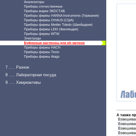
Анализаторы
Приборы отечественные
Приборы марки ЭКОСТАБ
Приборы фирмы HANNA Instruments (Германия)
Приборы фирмы OHAUS (США)
Приборы фирмы Mettler Toledo (Швейцария)
Приборы фирмы LEKI (Финляндия)
Приборы фирмы WTW
Электроды
Буферные растворы для ph-метров
Приборы фирмы HACH
Приборы фирмы Testo
Приборы фирмы Atago
7 ..... Разное
8 ..... Лабораторная посуда
9 ..... Химреактивы
А также п
Взвешива
Взвешива
Взвешива
Взвешива