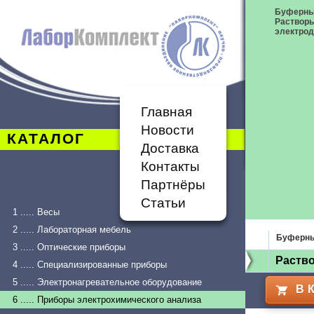
Буферны
Растворы
электрод
Главная
Новости
КАТАЛОГ
Доставка
Контакты
Партнёры
Статьи
1 ..... Весы
2 ..... Лабораторная мебель
Буферны
3 ..... Оптические приборы
Раство
4 ..... Специализированные приборы
5 ..... Электронагревательное оборудование
В 
6 ..... Приборы электрохимического анализа