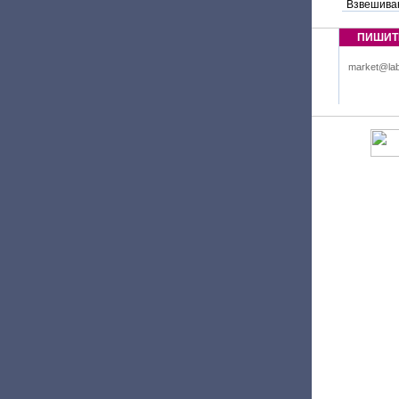
Взвешива
ПИШИТ
market@lab