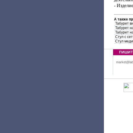
- Издели
А также п
Табурет в
Табурет н
Табурет на
Стул с се
Стул меди
ПИШИТ
market@lab