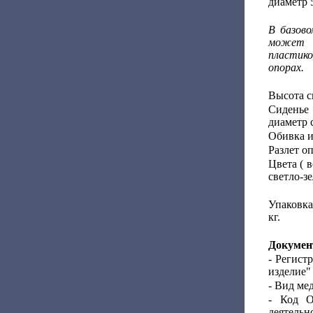
диаметр 
В базово
может о
пластик
опорах.
Высота с
Сиденье 
диаметр 
Обивка и
Разлет о
Цвета ( 
светло-з
Упаковка
кг.
Докумен
- Регист
изделие"
- Вид ме
- Код О
деятельно