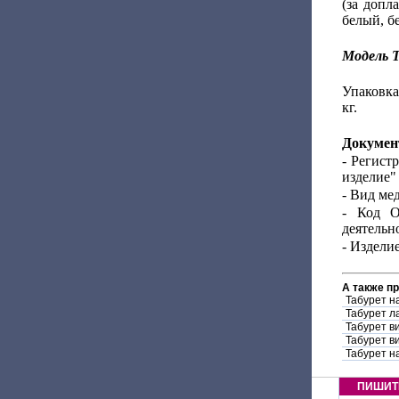
(за допл
белый, б
Модель Т
Упаковка
кг.
Докумен
- Регист
изделие"
- Вид ме
- Код О
деятельно
- Издели
А также п
Табурет н
Табурет л
Табурет в
Табурет в
Табурет н
ПИШИТ