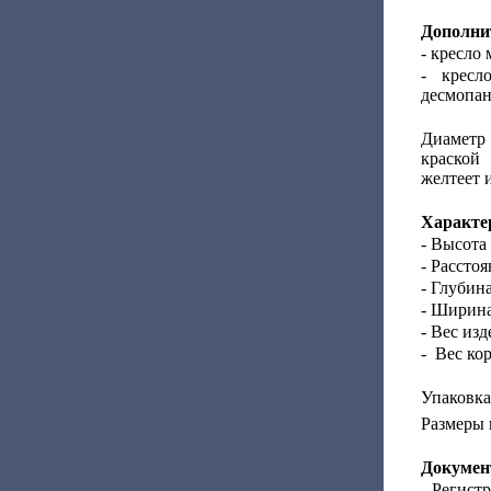
Дополнит
- кресло
- кресл
десмопан
Диаметр 
краской
желтеет и
Характе
- Высота
- Рассто
- Глубина
- Ширина
- Вес изд
- Вес кор
Упаковка
Размеры 
Докумен
- Регист