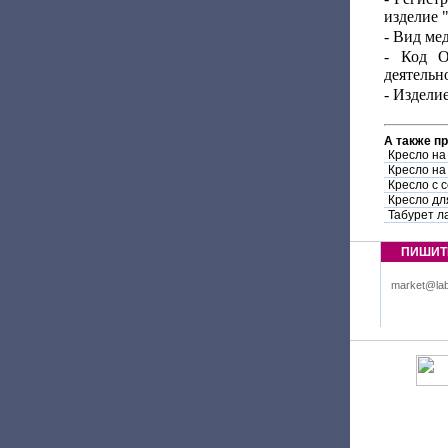
изделие 
- Вид ме
- Код О
деятельно
- Издели
А также п
Кресло на
Кресло на
Кресло с 
Кресло дл
Табурет л
ПИШИТ
market@lab