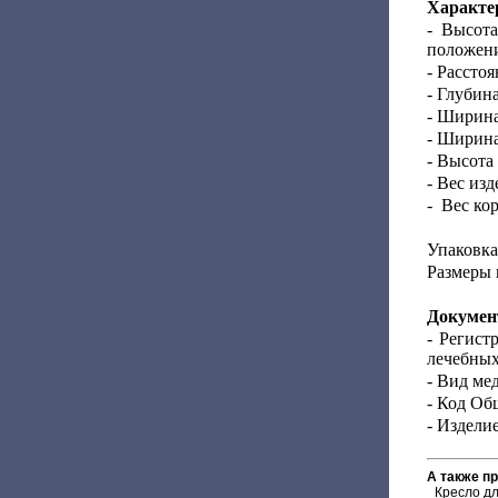
Характе
- Высота
положени
- Рассто
- Глубина
- Ширина
- Ширина
- Высота
- Вес изд
- Вес кор
Упаковка
Размеры 
Докумен
- Регист
лечебных
- Вид ме
- Код Об
- Издели
А также п
Кресло д