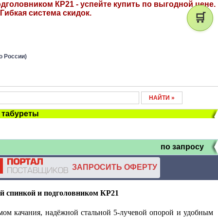
одголовником КР21 - успейте купить по выгодной цене.
Гибкая система скидок.
🛒
о России)
, табуреты
по запросу
ЗАПРОСИТЬ ОФЕРТУ
ой спинкой и подголовником КР21
мом качания, надёжной стальной 5-лучевой опорой и удобным