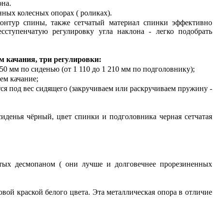
она.
нных колесных опорах ( роликах).
контур спины, также сетчатый материал спинки эффективно
есступенчатую регулировку угла наклона - легко подобрать
м качания, три регулировки:
50 мм по сиденью (от 1 110 до 1 210 мм по подголовнику);
ем качание;
тся под вес сидящего (закручиваем или раскручиваем пружину -
 сиденья чёрный, цвет спинки и подголовника черная сетчатая
ытых десмопаном ( они лучше и долговечнее прорезиненных
овой краской белого цвета. Эта металлическая опора в отличие