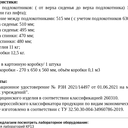
ристики:
 подлокотников: ( от верха сиденья до верха подлокотника)
и газ лифта);
яние между подлокотниками: 515 мм ( с учетом подлокотников 63
 сиденья: 510 мм;
 сиденья: 495 мм;
 спинки: 470 мм;
 спинки: 480 мм;
елия 11 кг;
обки 12,5 кг.
 в картонную коробку/ 1 штука
коробки - 270 х 650 х 560 мм, объём коробки 0,1 м3
ты:
рационное удостоверение № РЗН 2021/14497 от 01.06.2021 на м
 учреждений".
дицинского изделия в соответствии классификацией 260310.
щероссийского классификатора продукции по видам экономическо
е изготовлено в соответствии с ТУ 32.50.30-004-34960786-2019.
редлагаем посмотреть лабораторное оборудование:
ля лабораторий КР13