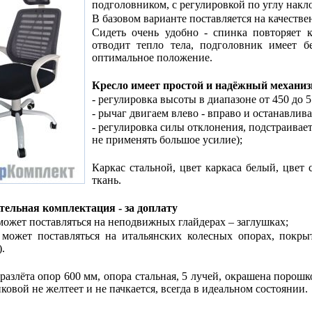
подголовником, с регулировкой по углу накл
В базовом варианте поставляется на качестве
Сидеть очень удобно - спинка повторяет 
отводит тепло тела, подголовник имеет б
оптимальное положение.
Кресло имеет простой и надёжный механиз
- регулировка высоты в диапазоне от 450 до 5
- рычаг двигаем влево - вправо и останавлива
- регулировка силы отклонения, подстраивае
не применять большое усилие);
Каркас стальной, цвет каркаса белый, цвет
ткань.
ельная комплектация - за доплату
 может поставляться на неподвижных глайдерах – заглушках;
 может поставляться на итальянских колесных опорах, покр
.
разлёта опор 600 мм, опора стальная, 5 лучей, окрашена порошк
иковой не желтеет и не пачкается, всегда в идеальном состоянии.