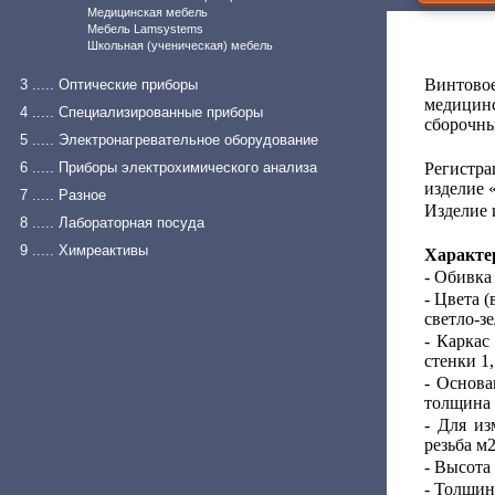
Медицинская мебель
Мебель Lamsystems
Школьная (ученическая) мебель
Винтово
3 ..... Оптические приборы
медицинс
4 ..... Специализированные приборы
сборочных
5 ..... Электронагревательное оборудование
6 ..... Приборы электрохимического анализа
Регистра
изделие 
7 ..... Разное
Изделие 
8 ..... Лабораторная посуда
9 ..... Химреактивы
Характе
- Обивка
- Цвета 
светло-з
- Каркас
стенки 1,
- Основа
толщина 
- Для из
резьба м2
- Высота 
- Толщин