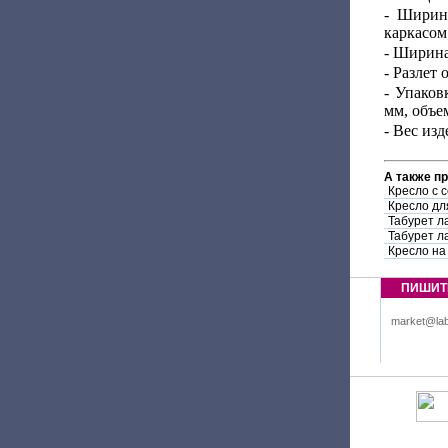
- Ширин
каркасом
- Ширина
- Разлет 
- Упаков
мм, объе
- Вес изд
А также п
Кресло с 
Кресло дл
Табурет л
Табурет л
Кресло на
ПИШИТ
market@lab