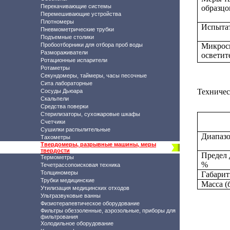
Перекачивающие системы
образц
Перемешивающие устройства
Плотномеры
Испыта
Пневмометрические трубки
Подъемные столики
Пробоотборники для отбора проб воды
Микрос
Размораживатели
осветит
Ротационные испарители
Ротаметры
Секундомеры, таймеры, часы песочные
Сита лабораторные
Техничес
Сосуды Дьюара
Скальпели
Средства поверки
Стерилизаторы, сухожаровые шкафы
Счетчики
Сушилки распылительные
Диапазо
Тахометры
Твердомеры, разрывные машины, меры
твердости
Предел 
Термометры
%
Течетрассопоисковая техника
Толщиномеры
Габарит
Трубки медицинские
Масса (
Утилизация медицинских отходов
Ультразвуковые ванны
Физиотерапевтическое оборудование
Фильтры обеззоленные, аэрозольные, приборы для
фильтрования
Холодильное оборудование