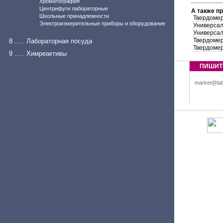
Хроматография
Центрифуги лабораторные
А также п
Школьные принадлежности
Твердомер
Электроизмерительные приборы и оборудование
Универсал
Универсал
Твердомер
8 ..... Лабораторная посуда
Твердомер
9 ..... Химреактивы
ПИШИТ
market@lab