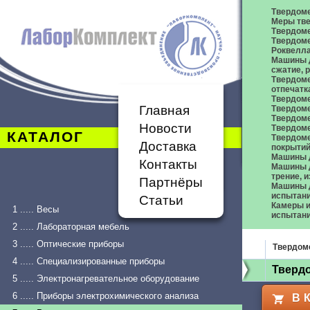
Твердом
Меры тве
Твердоме
Твердоме
Роквелл
Машины д
сжатие,
Твердоме
отпечатк
Твердоме
Главная
Твердоме
Твердом
Новости
Твердом
КАТАЛОГ
Твердом
Доставка
покрыти
Машины 
Контакты
Машины д
трение, 
Партнёры
Машины д
испытан
Статьи
Камеры и
1 ..... Весы
испытан
2 ..... Лабораторная мебель
3 ..... Оптические приборы
Твердоме
4 ..... Специализированные приборы
Твердо
5 ..... Электронагревательное оборудование
6 ..... Приборы электрохимического анализа
В 