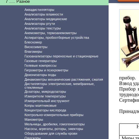
7 ..... Разное
Аквадистилляторы
Анализаторы влажности
Анализаторы медицинские
Анализаторы ртути
Анализаторы текстуры
Анемометры, термоанемометры
Аспираторы, пробоотборные устройства
Блескомер
Вискозиметры
Влагомеры
Газоанализаторы переносные и стационарные
Газовые генераторы
Гелевые компрессы
Гигрометры и психрометры
Деионизаторы воды
прибор.
Динамометры механические растяжения, сжатия
Взвод уд
Дистилляторы электрические, мембранные,
стеклянные
Прибор н
Дозаторы, микродозаторы
труднодо
Измерители температуры
Сертиф
Измерительный инструмент
Копры маятниковые
Концентраторы кислорода
Принадл
Контрольно-измерительные приборы
Манометры
Мельницы, дробилки, гомогенизаторы
Н
Насосы, агрегаты, роторы, эжекторы
Оборудование для службы крови
Меры т
Овоскопы