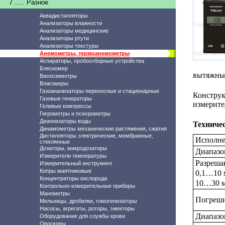
7 ..... Разное
Аквадистилляторы
Анализаторы влажности
Анализаторы медицинские
Анализаторы ртути
Анализаторы текстуры
Анемометры, термоанемометры
Аспираторы, пробоотборные устройства
Блескомер
вытяжных
Вискозиметры
Влагомеры
Газоанализаторы переносные и стационарные
Констру
Газовые генераторы
измерите
Гелевые компрессы
Гигрометры и психрометры
Деионизаторы воды
Техниче
Динамометры механические растяжения, сжатия
Дистилляторы электрические, мембранные,
Исполн
стеклянные
Дозаторы, микродозаторы
Диапазо
Измерители температуры
Разреша
Измерительный инструмент
Копры маятниковые
0,1…10 
Концентраторы кислорода
10…30 м
Контрольно-измерительные приборы
Манометры
Погрешн
Мельницы, дробилки, гомогенизаторы
Насосы, агрегаты, роторы, эжекторы
Диапазо
Оборудование для службы крови
Овоскопы