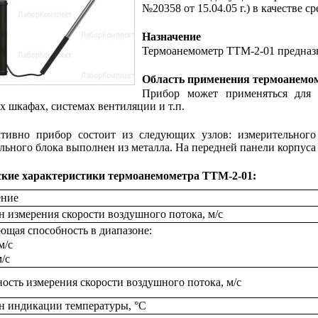
№20358 от 15.04.05 г.) в качестве с
Назначение
Термоанемометр ТТМ-2-01 предназн
Область применения термоанемо
Прибор может применяться для и
 шкафах, системах вентиляции и т.п.
ктивно прибор состоит из следующих узлов: измерительного
льного блока выполнен из металла. На передней панели корпуса
ские характеристики термоанемометра ТТМ-2-01:
ение
н измерения скорости воздушного потока, м/с
ющая способность в диапазоне:
м/с
/с
ость измерения скорости воздушного потока, м/с
н индикации температуры, °С