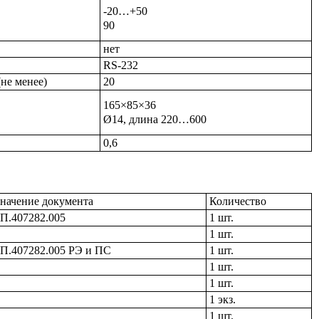
-20…+50
90
нет
RS-232
не менее)
20
165×85×36
Ø14, длина 220…600
0,6
начение документа
Количество
.407282.005
1 шт.
1 шт.
.407282.005 РЭ и ПС
1 шт.
1 шт.
1 шт.
1 экз.
1 шт.