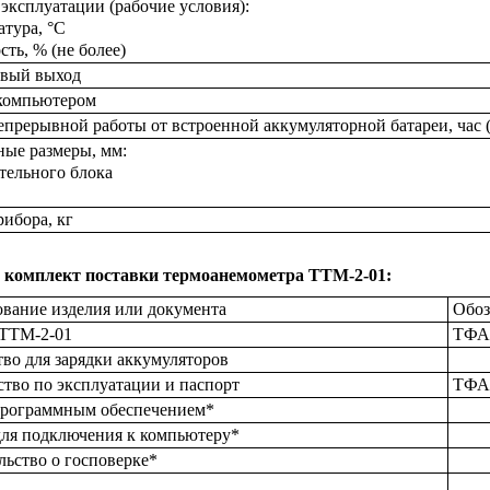
эксплуатации (рабочие условия):
атура, °С
сть, % (не более)
вый выход
 компьютером
епрерывной работы от встроенной аккумуляторной батареи, час (
ные размеры, мм:
тельного блока
рибора, кг
 комплект поставки термоанемометра ТТМ-2-01:
вание изделия или документа
Обоз
ТТМ-2-01
ТФАП
тво для зарядки аккумуляторов
ство по эксплуатации и паспорт
ТФАП
программным обеспечением*
для подключения к компьютеру*
льство о госповерке*