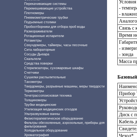
Условия 
Перекачивающие системы
- темпер
Перемешивающие устройства
Плотномеры
- влажно
Пневмометрические трубки
Аналого
Подъемные столики
Пробоотборники для отбора проб воды
Связь с
Размораживатели
Время н
Ротационные испарители
Ротаметры
Габарит
Секундомеры, таймеры, часы песочные
- измери
Сита лабораторные
- зонда
Сосуды Дьюара
Скальпели
Масса п
Средства поверки
Стерилизаторы, сухожаровые шкафы
Счетчики
Базовый
Сушилки распылительные
Тахометры
Наимено
Твердомеры, разрывные машины, меры твердости
Термометры
Прибор 
Течетрассопоисковая техника
Устройс
Толщиномеры
Трубки медицинские
Руковод
Утилизация медицинских отходов
Ультразвуковые ванны
Диск с 
Физиотерапевтическое оборудование
Кабель 
Фильтры обеззоленные, аэрозольные, приборы для
фильтрования
Свидете
Холодильное оборудование
Хроматография
Чехол*