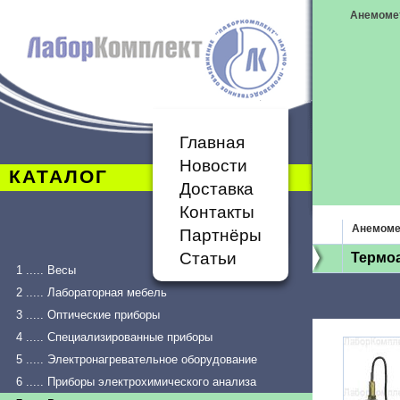
Анемоме
Главная
Новости
КАТАЛОГ
Доставка
Контакты
Анемоме
Партнёры
Статьи
Термо
1 ..... Весы
2 ..... Лабораторная мебель
3 ..... Оптические приборы
4 ..... Специализированные приборы
5 ..... Электронагревательное оборудование
6 ..... Приборы электрохимического анализа