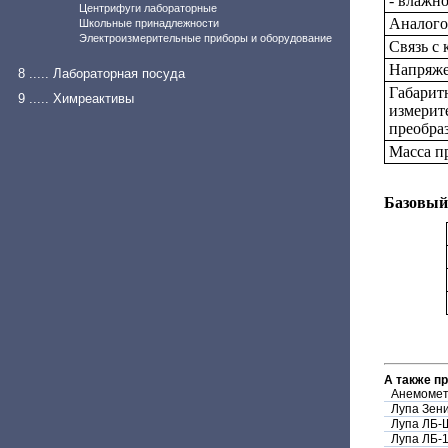
- влажно
Центрифуги лабораторные
Аналого
Школьные принадлежности
Электроизмерительные приборы и оборудование
Связь с
Напряже
8 ..... Лабораторная посуда
Габарит
9 ..... Химреактивы
измерит
преобраз
Масса п
Базовый
А также п
Анемомет
Лупа Зен
Лупа ЛБ-
Лупа ЛБ-