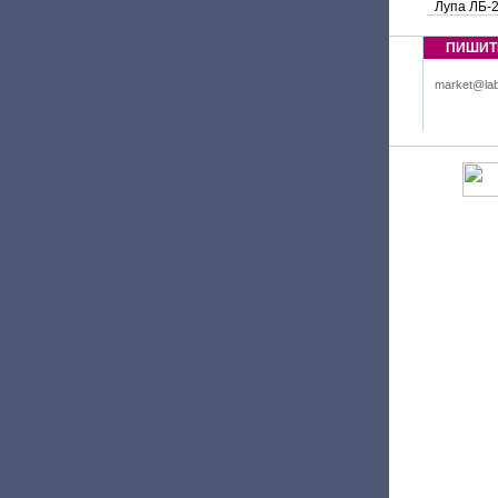
Лупа ЛБ-
ПИШИТ
market@lab