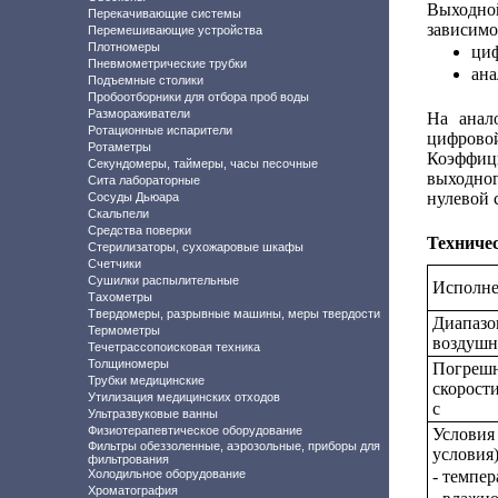
Выходной
Перекачивающие системы
зависимо
Перемешивающие устройства
Плотномеры
циф
Пневмометрические трубки
ана
Подъемные столики
Пробоотборники для отбора проб воды
Размораживатели
На анал
Ротационные испарители
цифрово
Ротаметры
Коэффиц
Секундомеры, таймеры, часы песочные
выходног
Сита лабораторные
нулевой 
Сосуды Дьюара
Скальпели
Средства поверки
Техниче
Стерилизаторы, сухожаровые шкафы
Счетчики
Сушилки распылительные
Исполн
Тахометры
Твердомеры, разрывные машины, меры твердости
Диапазо
Термометры
воздушно
Течетрассопоисковая техника
Толщиномеры
Погрешн
Трубки медицинские
скорости
Утилизация медицинских отходов
с
Ультразвуковые ванны
Физиотерапевтическое оборудование
Условия
Фильтры обеззоленные, аэрозольные, приборы для
условия)
фильтрования
Холодильное оборудование
- темпер
Хроматография