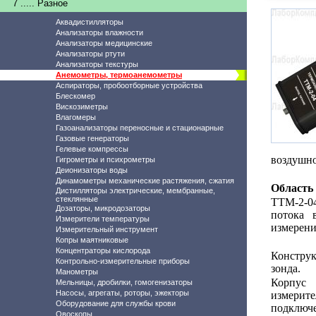
7 ..... Разное
Аквадистилляторы
Анализаторы влажности
Анализаторы медицинские
Анализаторы ртути
Анализаторы текстуры
Анемометры, термоанемометры
Аспираторы, пробоотборные устройства
Блескомер
Вискозиметры
Влагомеры
Газоанализаторы переносные и стационарные
Газовые генераторы
Гелевые компрессы
воздушно
Гигрометры и психрометры
Деионизаторы воды
Динамометры механические растяжения, сжатия
Область
Дистилляторы электрические, мембранные,
стеклянные
ТТМ-2-04
Дозаторы, микродозаторы
потока 
Измерители температуры
измерени
Измерительный инструмент
Копры маятниковые
Концентраторы кислорода
Конструк
Контрольно-измерительные приборы
зонда.
Манометры
Корпус 
Мельницы, дробилки, гомогенизаторы
Насосы, агрегаты, роторы, эжекторы
измерите
Оборудование для службы крови
подключе
Овоскопы