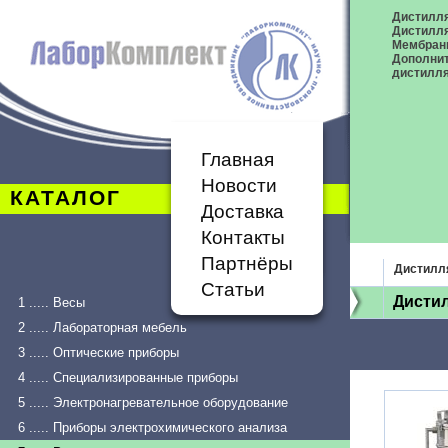
Дистилля
Дистилл
Мембран
Дополнит
дистилл
Главная
Новости
КАТАЛОГ
Доставка
Контакты
Партнёры
Дистилл
Статьи
Дистил
1 ..... Весы
2 ..... Лабораторная мебель
3 ..... Оптические приборы
4 ..... Специализированные приборы
5 ..... Электронагревательное оборудование
6 ..... Приборы электрохимического анализа