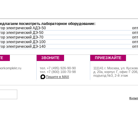
редлагаем посмотреть лабораторное оборудование:
тор электрический АДЭ-50
опт
ор электрический ДЭ-50
опт
ор электрический ДЭ-70
опт
ор электрический ДЭ-100
опт
ор электрический ДЭ-140
опт
ТЕ
ЗВОНИТЕ
ПРИЕЗЖАЙТЕ
orkomplekt.ru
тел. +7 (495) 926-90-90
111141 г. Москва, ул. Кусков
тел. +7 (800) 100-70-98
д. 20а, корпус Г, офис Г-206
подъезд №3, 2-й этаж
Пишите в МАХ
Купи