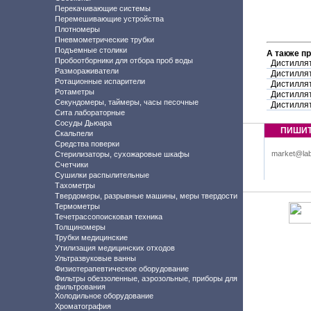
Перекачивающие системы
Перемешивающие устройства
Плотномеры
Пневмометрические трубки
Подъемные столики
А также п
Пробоотборники для отбора проб воды
Дистилля
Размораживатели
Дистиллят
Ротационные испарители
Дистиллят
Ротаметры
Дистиллят
Секундомеры, таймеры, часы песочные
Дистиллят
Сита лабораторные
Сосуды Дьюара
ПИШИ
Скальпели
Средства поверки
market@lab
Стерилизаторы, сухожаровые шкафы
Счетчики
Сушилки распылительные
Тахометры
Твердомеры, разрывные машины, меры твердости
Термометры
Течетрассопоисковая техника
Толщиномеры
Трубки медицинские
Утилизация медицинских отходов
Ультразвуковые ванны
Физиотерапевтическое оборудование
Фильтры обеззоленные, аэрозольные, приборы для
фильтрования
Холодильное оборудование
Хроматография