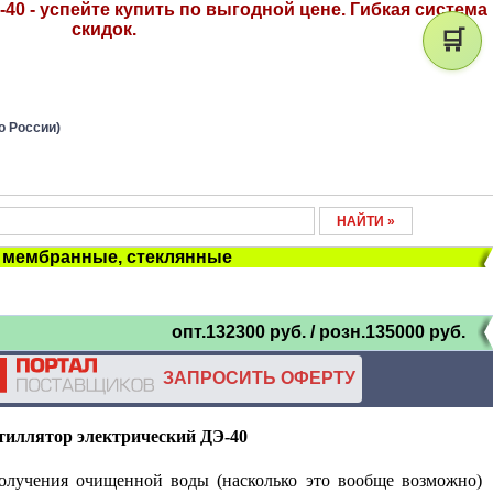
40 - успейте купить по выгодной цене. Гибкая система
скидок.
🛒
о России)
, мембранные, стеклянные
опт.132300 руб. / розн.135000
руб.
ЗАПРОСИТЬ ОФЕРТУ
тиллятор электрический ДЭ-40
получения очищенной воды (насколько это вообще возможно)