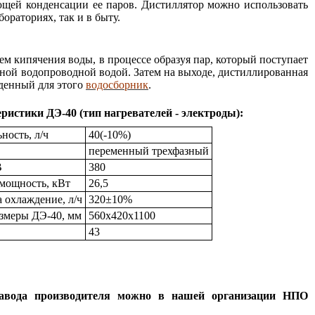
щей конденсации ее паров. Дистиллятор можно использовать
ораториях, так и в быту.
м кипячения воды, в процессе образуя пар, который поступает
дной водопроводной водой. Затем на выходе, дистиллированная
еденный для этого
водосборник
.
еристики ДЭ-40
(тип нагревателей - электроды):
ность, л/ч
40
(-10%)
переменный трехфазный
В
380
мощность, кВт
26,5
а охлаждение, л/ч
320±10%
змеры ДЭ-40, мм
560х420х1100
43
.
завода производителя можно в нашей организации НПО