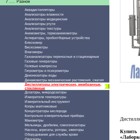
7 ..... Разное
Аквадистилляторы
Анализаторы влажности
Анализаторы медицинские
Анализаторы ртути
Анализаторы текстуры
Анемометры, термоанемометры
Аспираторы, пробоотборные устройства
Блескомер
Вискозиметры
Влагомеры
Газоанализаторы переносные и стационарные
Газовые генераторы
Гелевые компрессы
Гигрометры и психрометры
Деионизаторы воды
Динамометры механические растяжения, сжатия
Дистилляторы электрические, мембранные,
стеклянные
Дозаторы, микродозаторы
Измерители температуры
Измерительный инструмент
Копры маятниковые
Концентраторы кислорода
Контрольно-измерительные приборы
Дистилля
Манометры
Мельницы, дробилки, гомогенизаторы
Насосы, агрегаты, роторы, эжекторы
Купить 
Оборудование для службы крови
«Лаборк
Овоскопы