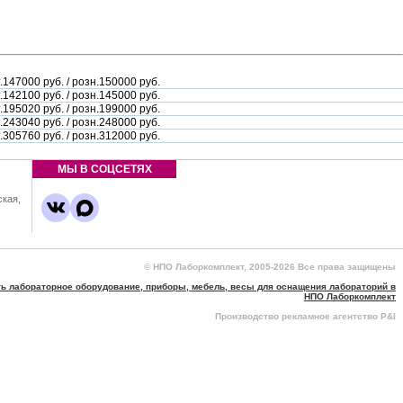
.147000 руб. / розн.150000 руб.
.142100 руб. / розн.145000 руб.
.195020 руб. / розн.199000 руб.
.243040 руб. / розн.248000 руб.
.305760 руб. / розн.312000 руб.
МЫ В СОЦСЕТЯХ
ская,
,
© НПО Лаборкомплект, 2005-2026 Все права защищены
ть лабораторное оборудование, приборы, мебель, весы для оснащения лабораторий в
НПО Лаборкомплект
Производство рекламное агентство P&I