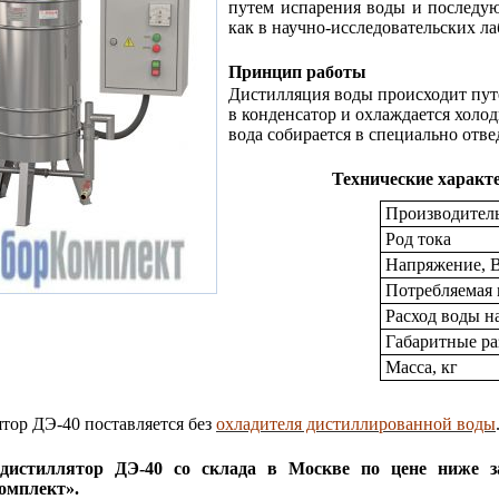
путем испарения воды и последую
как в научно-исследовательских лаб
Принцип работы
Дистилляция воды происходит путе
в конденсатор и охлаждается холо
вода собирается в специально отв
Технические характ
Производитель
Род тока
Напряжение, 
Потребляемая 
Расход воды н
Габаритные ра
Масса, кг
тор ДЭ-40 поставляется без
охладителя дистиллированной воды
дистиллятор ДЭ-40 со склада в Москве по цене ниже 
омплект».