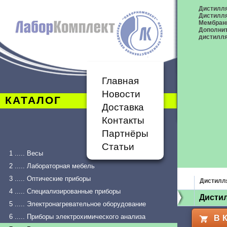
Дистилля
Дистилл
Мембран
Дополнит
дистилл
Главная
Новости
КАТАЛОГ
Доставка
Контакты
Партнёры
Статьи
1 ..... Весы
2 ..... Лабораторная мебель
3 ..... Оптические приборы
Дистилл
4 ..... Специализированные приборы
Дистил
5 ..... Электронагревательное оборудование
6 ..... Приборы электрохимического анализа
В 