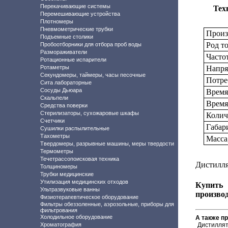
Перекачивающие системы
Тех
Перемешивающие устройства
Плотномеры
Пневмометрические трубки
Произ
Подъемные столики
Род т
Пробоотборники для отбора проб воды
Размораживатели
Часто
Ротационные испарители
Ротаметры
Напря
Секундомеры, таймеры, часы песочные
Потре
Сита лабораторные
Сосуды Дьюара
Время
Скальпели
Время
Средства поверки
Стерилизаторы, сухожаровые шкафы
Колич
Счетчики
Габар
Сушилки распылительные
Тахометры
Масса
Твердомеры, разрывные машины, меры твердости
Термометры
Течетрассопоисковая техника
Дистилля
Толщиномеры
Трубки медицинские
Утилизация медицинских отходов
Купить
Ультразвуковые ванны
произво
Физиотерапевтическое оборудование
Фильтры обеззоленные, аэрозольные, приборы для
фильтрования
Холодильное оборудование
А также п
Хроматография
Дистиллят