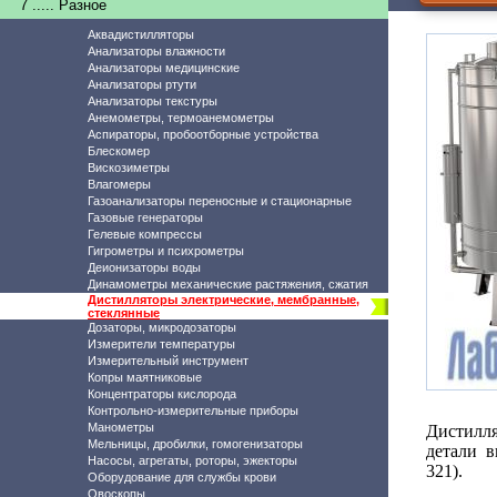
7 ..... Разное
Аквадистилляторы
Анализаторы влажности
Анализаторы медицинские
Анализаторы ртути
Анализаторы текстуры
Анемометры, термоанемометры
Аспираторы, пробоотборные устройства
Блескомер
Вискозиметры
Влагомеры
Газоанализаторы переносные и стационарные
Газовые генераторы
Гелевые компрессы
Гигрометры и психрометры
Деионизаторы воды
Динамометры механические растяжения, сжатия
Дистилляторы электрические, мембранные,
стеклянные
Дозаторы, микродозаторы
Измерители температуры
Измерительный инструмент
Копры маятниковые
Концентраторы кислорода
Контрольно-измерительные приборы
Манометры
Дистилля
Мельницы, дробилки, гомогенизаторы
детали 
Насосы, агрегаты, роторы, эжекторы
321).
Оборудование для службы крови
Овоскопы