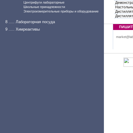
Центрифуги лабораторные
Демонстр
Школьные принадлежности
Настольны
Электроизмерительные приборы и оборудование
Дистиллят
Дистиллят
8 ..... Лабораторная посуда
ПИШИТ
9 ..... Химреактивы
market@lab