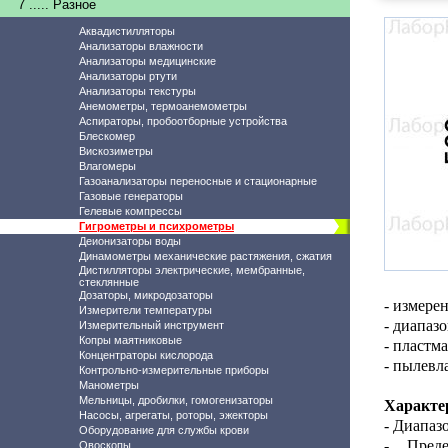
7 ..... Разное
Аквадистилляторы
Анализаторы влажности
Анализаторы медицинские
Анализаторы ртути
Анализаторы текстуры
Анемометры, термоанемометры
Аспираторы, пробоотборные устройства
Блескомер
Вискозиметры
Влагомеры
Газоанализаторы переносные и стационарные
Газовые генераторы
Гелевые компрессы
Гигрометры и психрометры
Деионизаторы воды
Динамометры механические растяжения, сжатия
Дистилляторы электрические, мембранные,
стеклянные
Дозаторы, микродозаторы
- измере
Измерители температуры
- диапаз
Измерительный инструмент
Копры маятниковые
- пластм
Концентраторы кислорода
- пылевл
Контрольно-измерительные приборы
Манометры
Мельницы, дробилки, гомогенизаторы
Характе
Насосы, агрегаты, роторы, эжекторы
- Диапаз
Оборудование для службы крови
- Преде
Овоскопы