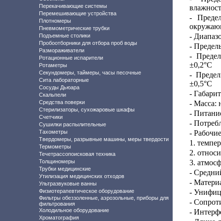
Перекачивающие системы
влажнос
Перемешивающие устройства
-
Преде
Плотномеры
окружающ
Пневмометрические трубки
- Диапаз
Подъемные столики
Пробоотборники для отбора проб воды
-
Пределы
Размораживатели
- Преде
Ротационные испарители
±0,2°С
Ротаметры
Секундомеры, таймеры, часы песочные
- Преде
Сита лабораторные
±0,5°С
Сосуды Дьюара
- Габари
Скальпели
Средства поверки
- Масса: 
Стерилизаторы, сухожаровые шкафы
- Питани
Счетчики
- Потреб
Сушилки распылительные
Тахометры
- Рабочие
Твердомеры, разрывные машины, меры твердости
1. темпер
Термометры
2. относ
Течетрассопоисковая техника
Толщиномеры
3. атмос
Трубки медицинские
- Средни
Утилизация медицинских отходов
- Матери
Ультразвуковые ванны
Физиотерапевтическое оборудование
- Унифиц
Фильтры обеззоленные, аэрозольные, приборы для
- Сопрот
фильтрования
Холодильное оборудование
- Интерф
Хроматография