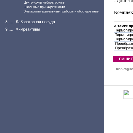
- Длина 
Центрифуги лабораторные
Школьные принадлежности
Электроизмерительные приборы и оборудование
Комплек
8 ..... Лабораторная посуда
А также п
9 ..... Химреактивы
Термогигр
Термогигр
Термогигр
Преобразо
Преобразо
ПИШИТ
market@lab