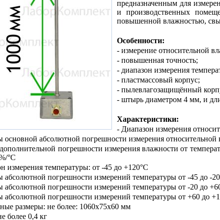
предназначенным для измере
и производственных помеще
повышенной влажностью, св
Особенности:
- измерение относительной вл
- повышенная точность;
- диапазон измерения темпера
- пластмассовый корпус;
- пылевлагозащищённый корп
- штырь диаметром 4 мм, и дл
Характеристики:
- Диапазон измерения относит
ы основной абсолютной погрешности измерения относительной
дополнительной погрешности измерения влажности от температ
2%/°С
он измерения температуры: от -45 до +120°С
 абсолютной погрешности измерений температуры от -45 до -20
ы абсолютной погрешности измерений температуры от -20 до +60
ы абсолютной погрешности измерений температуры от +60 до +1
тные размеры: не более: 1060х75х60 мм
не более 0,4 кг