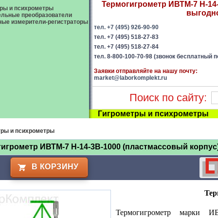
Термогигрометр ИВТМ-7 Н-14-
ры и психрометры
выгодно
ельные преобразователи
ые измерители-регистраторы
тел. +7 (495) 926-90-90
тел. +7 (495) 518-27-83
тел. +7 (495) 518-27-84
тел. 8-800-100-70-98 (звонок бесплатный п
Заявки отправляйте на нашу почту:
market@laborkomplekt.ru
Поиск по сайту:
Гигрометры и психрометры
тры и психрометры
игрометр ИВТМ-7 Н-14-3В-1000 (пластмассовый корпус
В КОРЗИНУ
Тер
Термогигрометр марки ИВ