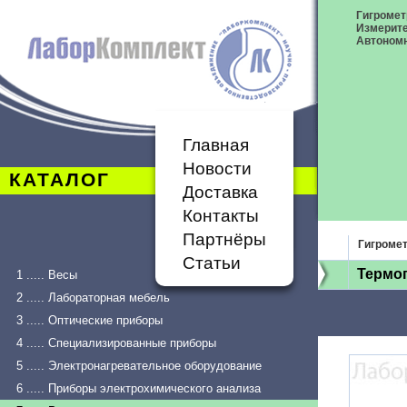
Гигромет
Измерит
Автономн
Главная
Новости
КАТАЛОГ
Доставка
Контакты
Партнёры
Гигроме
Статьи
Термог
1 ..... Весы
2 ..... Лабораторная мебель
3 ..... Оптические приборы
4 ..... Специализированные приборы
5 ..... Электронагревательное оборудование
6 ..... Приборы электрохимического анализа