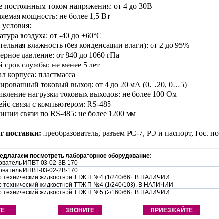
е постоянным током напряжения: от 4 до 30В
ляемая мощность: не более 1,5 Вт
 условия:
атура воздуха: от -40 до +60°С
ительная влажность (без конденсации влаги): от 2 до 95%
ферное давление: от 840 до 1060 гПа
й срок службы: не менее 5 лет
ал корпуса: пластмасса
ированный токовый выход: от 4 до 20 мА (0…20, 0…5)
ивление нагрузки токовых выходов: не более 100 Ом
ейс связи с компьютером: RS-485
линии связи по RS-485: не более 1200 мм
т поставки:
преобразователь, разъем РС-7, РЭ и паспорт, Гос. по
редлагаем посмотреть лабораторное оборудование:
ователь ИПВТ-03-02-3В-170
ователь ИПВТ-03-02-2В-170
 технический жидкостной ТТЖ П №4 (1/240/66). В НАЛИЧИИ
 технический жидкостной ТТЖ П №4 (1/240/103). В НАЛИЧИИ
 технический жидкостной ТТЖ П №5 (2/160/66). В НАЛИЧИИ
ТЕ
ЗВОНИТЕ
ПРИЕЗЖАЙТЕ