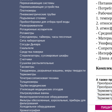
- Питани
Перекачивающие системы
Перемешивающие устройства
- Потреб
Плотномеры
- Рабочие
Пневмометрические трубки
1. темпер
Подъемные столики
Пробоотборники для отбора проб воды
2. относ
Размораживатели
3. атмос
Ротационные испарители
- Средни
Ротаметры
Секундомеры, таймеры, часы песочные
- Матери
Сита лабораторные
- Унифиц
Сосуды Дьюара
- Сопрот
Скальпели
Средства поверки
- Интерф
Стерилизаторы, сухожаровые шкафы
- Длина 
Счетчики
Сушилки распылительные
Тахометры
Комплек
Твердомеры, разрывные машины, меры твердости
Термометры
Течетрассопоисковая техника
А также п
Толщиномеры
Преобраз
Трубки медицинские
Преобраз
Утилизация медицинских отходов
Термометр
Ультразвуковые ванны
Термометр
Физиотерапевтическое оборудование
Термометр
Фильтры обеззоленные, аэрозольные, приборы для
фильтрования
Холодильное оборудование
ПИШИ
Хроматография