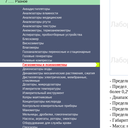
7 ..... Разное
Аквадистилляторы
Анализаторы влажности
Анализаторы медицинские
Анализаторы ртути
Анализаторы текстуры
Анемометры, термоанемометры
Аспираторы, пробоотборные устройства
Блескомер
Вискозиметры
Влагомеры
Газоанализаторы переносные и стационарные
Газовые генераторы
Гелевые компрессы
Гигрометры и психрометры
Деионизаторы воды
Динамометры механические растяжения, сжатия
Дистилляторы электрические, мембранные,
- Предел
стеклянные
Дозаторы, микродозаторы
-
Предел 
Измерители температуры
более 0,
Измерительный инструмент
- Диапаз
Копры маятниковые
Концентраторы кислорода
-
Пределы
Контрольно-измерительные приборы
- Предел
Манометры
- Предел
Мельницы, дробилки, гомогенизаторы
Насосы, агрегаты, роторы, эжекторы
- Габари
Оборудование для службы крови
- Масса: 
Овоскопы