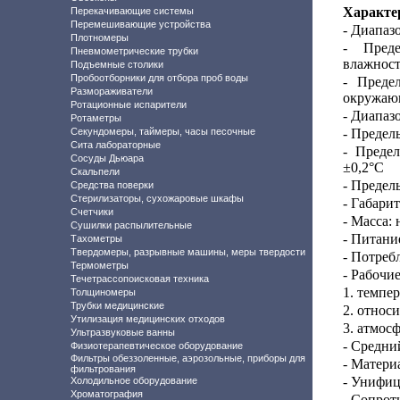
Характе
Перекачивающие системы
Перемешивающие устройства
- Диапаз
Плотномеры
- Преде
Пневмометрические трубки
влажнос
Подъемные столики
Пробоотборники для отбора проб воды
-
Преде
Размораживатели
окружающ
Ротационные испарители
- Диапаз
Ротаметры
Секундомеры, таймеры, часы песочные
-
Пределы
Сита лабораторные
- Преде
Сосуды Дьюара
±0,2°С
Скальпели
- Предел
Средства поверки
Стерилизаторы, сухожаровые шкафы
- Габари
Счетчики
- Масса: 
Сушилки распылительные
- Питани
Тахометры
Твердомеры, разрывные машины, меры твердости
- Потреб
Термометры
- Рабочие
Течетрассопоисковая техника
1. темпер
Толщиномеры
Трубки медицинские
2. относ
Утилизация медицинских отходов
3. атмос
Ультразвуковые ванны
- Средни
Физиотерапевтическое оборудование
Фильтры обеззоленные, аэрозольные, приборы для
- Матери
фильтрования
- Унифиц
Холодильное оборудование
Хроматография
- Сопрот