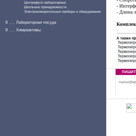
Центрифуги лабораторные
- Интерф
Школьные принадлежности
- Длина 
Электроизмерительные приборы и оборудование
8 ..... Лабораторная посуда
Комплек
9 ..... Химреактивы
А также п
Термогигр
Термогигр
Термогигр
Термогигр
Термогигр
ПИШИТ
market@lab