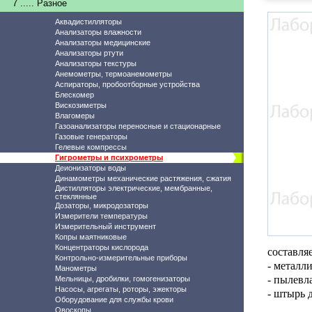
7 ..... Разное
Аквадистилляторы
Анализаторы влажности
Анализаторы медицинские
Анализаторы ртути
Анализаторы текстуры
Анемометры, термоанемометры
Аспираторы, пробоотборные устройства
Блескомер
Вискозиметры
Влагомеры
Газоанализаторы переносные и стационарные
Газовые генераторы
Гелевые компрессы
Гигрометры и психрометры
Деионизаторы воды
Динамометры механические растяжения, сжатия
Дистилляторы электрические, мембранные,
стеклянные
Дозаторы, микродозаторы
Измерители температуры
Измерительный инструмент
Копры маятниковые
Концентраторы кислорода
составля
Контрольно-измерительные приборы
- металл
Манометры
- пылевл
Мельницы, дробилки, гомогенизаторы
Насосы, агрегаты, роторы, эжекторы
- штырь 
Оборудование для службы крови
Овоскопы