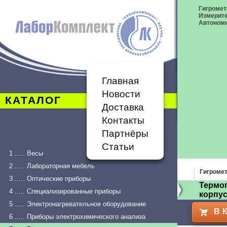
Гигромет
Измерит
Автономн
Главная
Новости
КАТАЛОГ
Доставка
Контакты
Партнёры
Статьи
1 ..... Весы
2 ..... Лабораторная мебель
Гигроме
3 ..... Оптические приборы
Термог
4 ..... Специализированные приборы
корпус
5 ..... Электронагревательное оборудование
В 
6 ..... Приборы электрохимического анализа