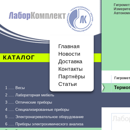
Гигромет
Измерит
Автономн
Главная
Новости
КАТАЛОГ
Доставка
Контакты
Партнёры
Гигроме
Статьи
Термог
1 ..... Весы
2 ..... Лабораторная мебель
3 ..... Оптические приборы
4 ..... Специализированные приборы
5 ..... Электронагревательное оборудование
6 ..... Приборы электрохимического анализа