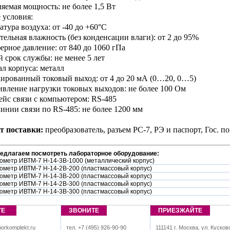
ляемая мощность: не более 1,5 Вт
 условия:
атура воздуха: от -40 до +60°С
ительная влажность (без конденсации влаги): от 2 до 95%
ферное давление: от 840 до 1060 гПа
й срок службы: не менее 5 лет
ал корпуса: металл
ированный токовый выход: от 4 до 20 мА (0…20, 0…5)
ивление нагрузки токовых выходов: не более 100 Ом
ейс связи с компьютером: RS-485
линии связи по RS-485: не более 1200 мм
т поставки:
преобразователь, разъем РС-7, РЭ и паспорт, Гос. по
редлагаем посмотреть лабораторное оборудование:
ометр ИВТМ-7 Н-14-3В-1000 (металлический корпус)
ометр ИВТМ-7 Н-14-2В-200 (пластмассовый корпус)
ометр ИВТМ-7 Н-14-3В-200 (пластмассовый корпус)
ометр ИВТМ-7 Н-14-2В-300 (пластмассовый корпус)
ометр ИВТМ-7 Н-14-3В-300 (пластмассовый корпус)
ТЕ
ЗВОНИТЕ
ПРИЕЗЖАЙТЕ
orkomplekt.ru
тел. +7 (495) 926-90-90
111141 г. Москва, ул. Кусков