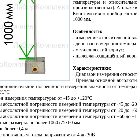
температуры и относительн
производственных). А также
Конструктивно прибор состои
1000 мм.
Особенности:
- измерение относительной вл
- диапазон измерения темпера
- металлический корпус;
- пылевлагозащищённый корп
Характеристики:
- Диапазон измерения относит
- Пределы основной абсолютн
дополнительной погрешности измерения влажности от температ
2%/°С
он измерения температуры: от -45 до +120°С
 абсолютной погрешности измерений температуры от -45 до -20
ы абсолютной погрешности измерений температуры от -20 до +60
ы абсолютной погрешности измерений температуры от +60 до +1
тные размеры: не более 1060х75х60 мм
не более 0,4 кг
е постоянным током напряжения: от 4 до 30В