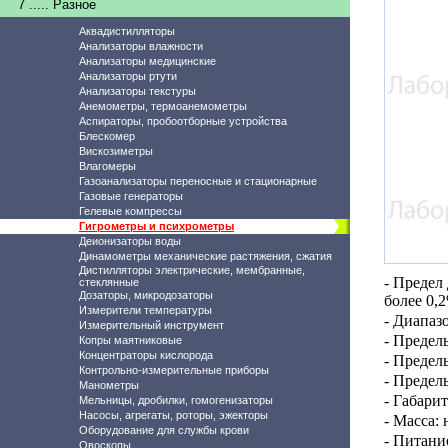
7 ..... Разное
Аквадистилляторы
Анализаторы влажности
Анализаторы медицинские
Анализаторы ртути
Анализаторы текстуры
Анемометры, термоанемометры
Аспираторы, пробоотборные устройства
Блескомер
Вискозиметры
Влагомеры
Газоанализаторы переносные и стационарные
Газовые генераторы
Гелевые компрессы
Гигрометры и психрометры
Деионизаторы воды
Динамометры механические растяжения, сжатия
Дистилляторы электрические, мембранные,
-
Предел 
стеклянные
Дозаторы, микродозаторы
более 0,
Измерители температуры
- Диапаз
Измерительный инструмент
-
Пределы
Копры маятниковые
Концентраторы кислорода
- Предел
Контрольно-измерительные приборы
- Предел
Манометры
- Габари
Мельницы, дробилки, гомогенизаторы
Насосы, агрегаты, роторы, эжекторы
- Масса: 
Оборудование для службы крови
- Питани
Овоскопы