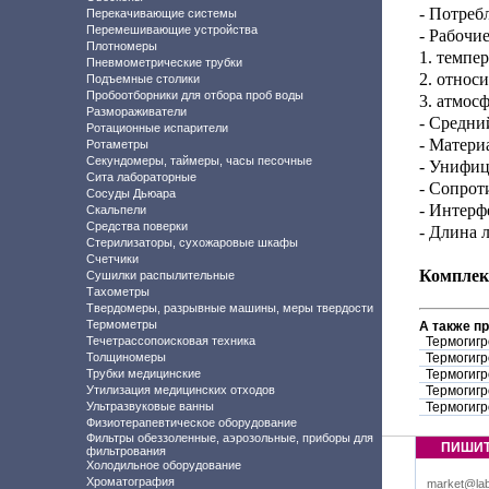
- Потреб
Перекачивающие системы
Перемешивающие устройства
- Рабочие
Плотномеры
1. темпер
Пневмометрические трубки
2. относ
Подъемные столики
Пробоотборники для отбора проб воды
3. атмос
Размораживатели
- Средни
Ротационные испарители
- Матери
Ротаметры
Секундомеры, таймеры, часы песочные
- Унифиц
Сита лабораторные
- Сопрот
Сосуды Дьюара
- Интерф
Скальпели
Средства поверки
- Длина 
Стерилизаторы, сухожаровые шкафы
Счетчики
Комплек
Сушилки распылительные
Тахометры
Твердомеры, разрывные машины, меры твердости
Термометры
А также п
Течетрассопоисковая техника
Термогигр
Толщиномеры
Термогигр
Трубки медицинские
Термогигр
Утилизация медицинских отходов
Термогигр
Ультразвуковые ванны
Термогигр
Физиотерапевтическое оборудование
Фильтры обеззоленные, аэрозольные, приборы для
ПИШИ
фильтрования
Холодильное оборудование
Хроматография
market@lab