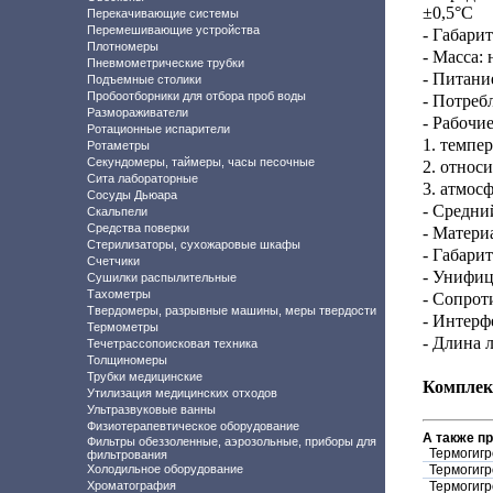
±0,5°С
Перекачивающие системы
Перемешивающие устройства
- Габари
Плотномеры
- Масса: 
Пневмометрические трубки
- Питани
Подъемные столики
Пробоотборники для отбора проб воды
- Потреб
Размораживатели
- Рабочие
Ротационные испарители
1. темпер
Ротаметры
Секундомеры, таймеры, часы песочные
2. относ
Сита лабораторные
3. атмос
Сосуды Дьюара
- Средни
Скальпели
Средства поверки
- Матери
Стерилизаторы, сухожаровые шкафы
- Габари
Счетчики
- Унифиц
Сушилки распылительные
Тахометры
- Сопрот
Твердомеры, разрывные машины, меры твердости
- Интерф
Термометры
- Длина 
Течетрассопоисковая техника
Толщиномеры
Трубки медицинские
Комплек
Утилизация медицинских отходов
Ультразвуковые ванны
Физиотерапевтическое оборудование
А также п
Фильтры обеззоленные, аэрозольные, приборы для
Термогиг
фильтрования
Холодильное оборудование
Термогиг
Хроматография
Термогиг