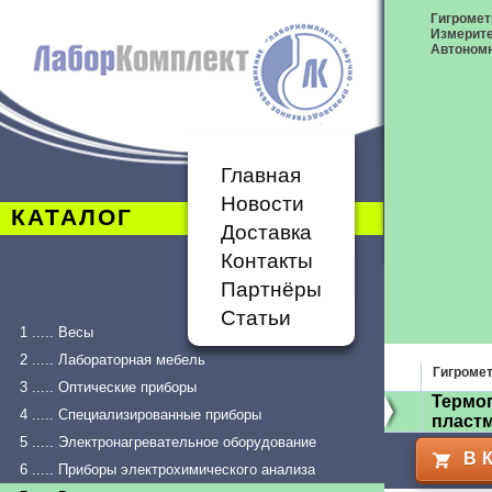
Гигромет
Измерит
Автономн
Главная
Новости
КАТАЛОГ
Доставка
Контакты
Партнёры
Статьи
1 ..... Весы
2 ..... Лабораторная мебель
Гигроме
3 ..... Оптические приборы
Термог
4 ..... Специализированные приборы
пластм
5 ..... Электронагревательное оборудование
В 
6 ..... Приборы электрохимического анализа