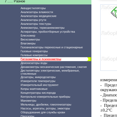
7 ..... Разное
Аквадистилляторы
Анализаторы влажности
Анализаторы медицинские
Анализаторы ртути
Анализаторы текстуры
Анемометры, термоанемометры
Аспираторы, пробоотборные устройства
Блескомер
Вискозиметры
Влагомеры
Газоанализаторы переносные и стационарные
Газовые генераторы
Гелевые компрессы
Гигрометры и психрометры
Деионизаторы воды
Динамометры механические растяжения, сжатия
Дистилляторы электрические, мембранные,
стеклянные
Дозаторы, микродозаторы
измерени
Измерители температуры
- Преде
Измерительный инструмент
Копры маятниковые
окружающ
Концентраторы кислорода
- Диапаз
Контрольно-измерительные приборы
-
Пределы
Манометры
Мельницы, дробилки, гомогенизаторы
- Преде
Насосы, агрегаты, роторы, эжекторы
±0,2°С
Оборудование для службы крови
- Преде
Овоскопы